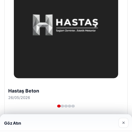
Enes Kaplan Avukatlık Bürosu
28/04/2026
×
Göz Atın
Web sitemizi nasıl kullandığınızı daha iyi anlayabilmek,