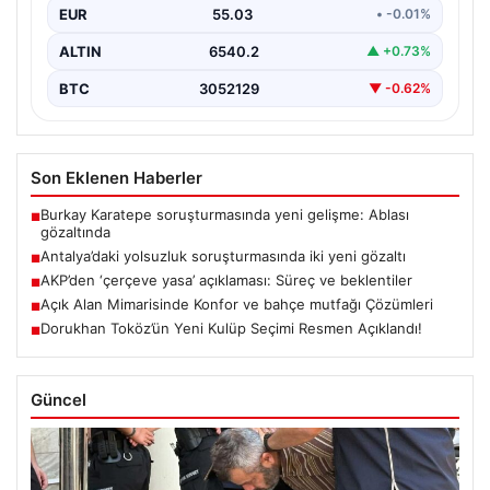
EUR
55.03
• -0.01%
ALTIN
6540.2
▲ +0.73%
BTC
3052129
▼ -0.62%
Son Eklenen Haberler
Burkay Karatepe soruşturmasında yeni gelişme: Ablası
■
gözaltında
Antalya’daki yolsuzluk soruşturmasında iki yeni gözaltı
■
AKP’den ‘çerçeve yasa’ açıklaması: Süreç ve beklentiler
■
Açık Alan Mimarisinde Konfor ve bahçe mutfağı Çözümleri
■
Dorukhan Toköz’ün Yeni Kulüp Seçimi Resmen Açıklandı!
■
Güncel