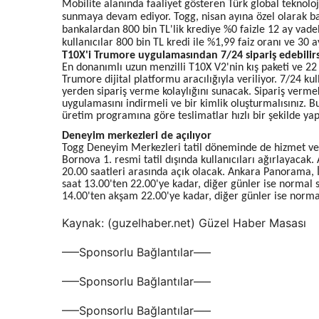
Mobilite alanında faaliyet gösteren Türk global teknoloji
sunmaya devam ediyor. Togg, nisan ayına özel olarak b
bankalardan 800 bin TL'lik krediye %0 faizle 12 ay vade
kullanıcılar 800 bin TL kredi ile %1,99 faiz oranı ve 30 
T10X'i Trumore uygulamasından 7/24 sipariş edebilirs
En donanımlı uzun menzilli T10X V2'nin kış paketi ve 22 
Trumore dijital platformu aracılığıyla veriliyor. 7/24 ku
yerden sipariş verme kolaylığını sunacak. Sipariş verm
uygulamasını indirmeli ve bir kimlik oluşturmalısınız. Bu y
üretim programına göre teslimatlar hızlı bir şekilde yapı
Deneyim merkezleri de açılıyor
Togg Deneyim Merkezleri tatil döneminde de hizmet ve
Bornova 1. resmi tatil dışında kullanıcıları ağırlayaca
20.00 saatleri arasında açık olacak. Ankara Panorama
saat 13.00'ten 22.00'ye kadar, diğer günler ise normal 
14.00'ten akşam 22.00'ye kadar, diğer günler ise normal
Kaynak: (guzelhaber.net) Güzel Haber Masası
—–Sponsorlu Bağlantılar—–
—–Sponsorlu Bağlantılar—–
—–Sponsorlu Bağlantılar—–