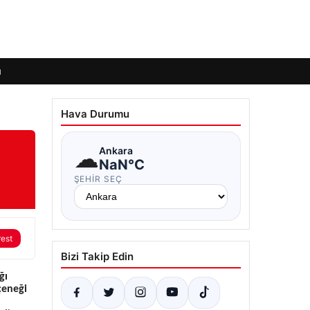
ı
Hava Durumu
☁
Ankara
NaN°C
ŞEHIR SEÇ
rest
Bizi Takip Edin
ğı
çeneği