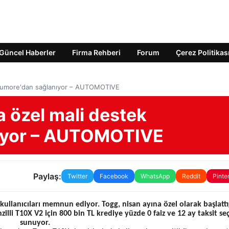
Güncel Haberler
Firma Rehberi
Forum
Çerez Politikas
 Trumore'dan sağlanıyor – AUTOMOTIVE
a özel mali destek
ıyor – AUTOMOTIVE
Paylaş:
Twitter
Facebook
WhatsApp
Reddit
Pinte
kullanıcıları memnun ediyor. Togg, nisan ayına özel olarak başlattı
li T10X V2 için 800 bin TL krediye yüzde 0 faiz ve 12 ay taksit se
sunuyor.