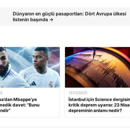
Dünyanın en güçlü pasaportları: Dört Avrupa ülkesi
listenin başında →
25
13/12/2025
a’dan Mbappe’ye
İstanbul için Science dergisi
edik davet: “Bunu
kritik deprem uyarısı: 23 Nis
ndir”
depreminin anlamı nedir?