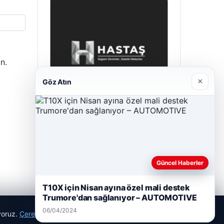
n.
×
Göz Atın
Hastaş Beton
26/05/2026
Güncel Haberler
T10X için Nisan ayına özel mali destek
Trumore'dan sağlanıyor – AUTOMOTIVE
06/04/2024
ıyoruz.
Çerez Politikamız
Reddet
Kabul Et