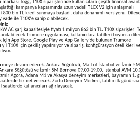
 markası Togg, T10X siparişlerinde kullanıcılara çeşitli finansal avant
aşlattığı kampanya kapsamında uzun vadeli T10X V2 için anlaşmalı
li 800 bin TL kredi sunmaya başladı. daha donanımlı versiyonu. Diley
ay vade ile T10X'e sahip olabilecek.
iniz
kW AC şarj kapasitesiyle fiyatı 1 milyon 863 bin TL. T10X siparişleri 
llanılabilecek Trumore uygulaması, kullanıcılara tatilleri boyunca diled
ek için App Store, Google Play ve App Gallery'de bulunan Trumore
ıl T10X için çekiliş yapılmıyor ve sipariş, konfigürasyon özellikleri ve 
lıyor.
rmeye devam edecek. Ankara Söğütözü, Mall of İstanbul ve İzmir 5M
k. Ankara Söğütözü ve İzmir 5M Bornova 09.00-19.00, İstanbul AVM 10.
, İzmir Agora, Adana M1 ve Akasya deneyim merkezleri, bayramın 1. 
saatlerde hizmet verecek. Zorlu Deneyim Merkezi, tatilin ilk günü saa
 saatlerde kullanıcıları ağırlayacak.