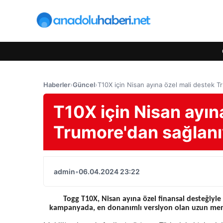
Haberler
›
Güncel
›
T10X için Nisan ayına özel mali destek
T10X için Nisan ayın
Trumore'dan sağlan
admin
•
06.04.2024 23:22
Togg T10X, Nisan ayına özel finansal desteğiyle 
kampanyada, en donanımlı versiyon olan uzun menzil