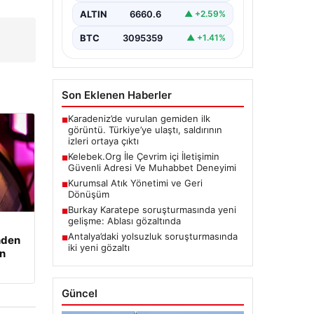
sağlaması büyük bir değer ifade
ALTIN
6660.6
▲ +2.59%
etmektedir. Halen…
BTC
3095359
▲ +1.41%
Son Eklenen Haberler
Karadeniz’de vurulan gemiden ilk
■
görüntü. Türkiye’ye ulaştı, saldırının
izleri ortaya çıktı
Kelebek.Org İle Çevrim içi İletişimin
■
Güvenli Adresi Ve Muhabbet Deneyimi
Kurumsal Atık Yönetimi ve Geri
■
Dönüşüm
Burkay Karatepe soruşturmasında yeni
■
gelişme: Ablası gözaltında
Antalya’daki yolsuzluk soruşturmasında
nden
■
iki yeni gözaltı
an
Güncel