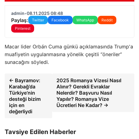
admin
•
08.11.2025 08:48
Paylaş:
Twitter
Facebook
WhatsApp
Reddit
Pinterest
Macar lider Orbán Cuma günkü açıklamasında Trump'a
muafiyetin uygulanmasına yönelik çeşitli “öneriler”
sunacağını söyledi.
← Bayramov:
2025 Romanya Vizesi Nasıl
Karabağ’da
Alınır? Gerekli Evraklar
Türkiye’nin
Nelerdir? Başvuru Nasıl
desteği bizim
Yapılır? Romanya Vize
için en
Ücretleri Ne Kadar? →
değerliydi
Tavsiye Edilen Haberler