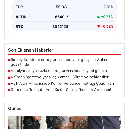
EUR
55.03
• -0.01%
ALTIN
6540.2
▲ +0.73%
BTC
3052129
▼ -0.62%
Son Eklenen Haberler
Burkay Karatepe soruşturmasında yeni gelişme: Ablası
■
gözaltında
Antalya’daki yolsuzluk soruşturmasında iki yeni gözaltı
■
AKP’den ‘çerçeve yasa’ açıklaması: Süreç ve beklentiler
■
Açık Alan Mimarisinde Konfor ve bahçe mutfağı Çözümleri
■
Dorukhan Toköz’ün Yeni Kulüp Seçimi Resmen Açıklandı!
■
Güncel