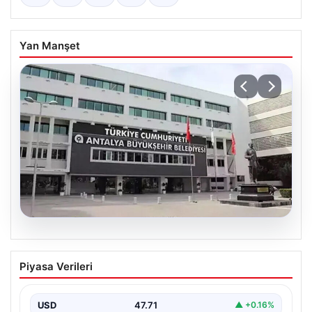
Yan Manşet
06.08.2026
Antalya’daki yolsuzluk soruşturmasında
Piyasa Verileri
iki yeni gözaltı
USD
47.71
▲ +0.16%