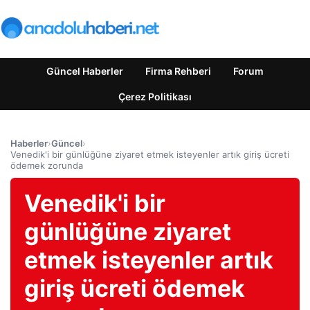
Güncel Haberler
Firma Rehberi
Forum
Çerez Politikası
Haberler
›
Güncel
›
Venedik'i bir günlüğüne ziyaret etmek isteyenler artık giriş ücreti
ödemek zorunda
Venedik'i bir
günlüğüne ziyaret
etmek isteyenler artık
giriş ücreti ödemek