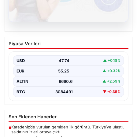
08.08.2026
Kelebek.Org İle Çevrim içi İletişimin
Piyasa Verileri
Güvenli Adresi Ve Muhabbet Deneyimi
İnternet çağında insanların seviyeli bir şekilde iletişim
sağlaması büyük bir değer ifade etmektedir. Halen…
USD
47.74
▲ +0.18%
EUR
55.25
▲ +0.32%
ALTIN
6660.6
▲ +2.59%
BTC
3084491
▼ -0.35%
Son Eklenen Haberler
Karadeniz’de vurulan gemiden ilk görüntü. Türkiye’ye ulaştı,
■
saldırının izleri ortaya çıktı