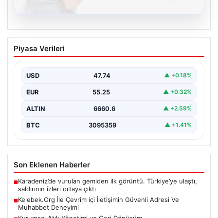
08.08.2026
Kelebek.Org İle Çevrim içi İletişimin
Piyasa Verileri
Güvenli Adresi Ve Muhabbet Deneyimi
İnternet çağında insanların seviyeli bir şekilde iletişim
sağlaması büyük bir değer ifade etmektedir. Halen…
USD
47.74
▲ +0.18%
EUR
55.25
▲ +0.32%
ALTIN
6660.6
▲ +2.59%
BTC
3095359
▲ +1.41%
Son Eklenen Haberler
Karadeniz’de vurulan gemiden ilk görüntü. Türkiye’ye ulaştı,
■
saldırının izleri ortaya çıktı
Kelebek.Org İle Çevrim içi İletişimin Güvenli Adresi Ve
■
Muhabbet Deneyimi
Kurumsal Atık Yönetimi ve Geri Dönüşüm