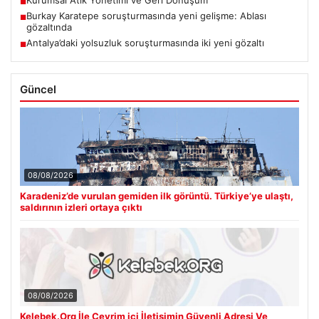
■
Burkay Karatepe soruşturmasında yeni gelişme: Ablası
■
gözaltında
Antalya’daki yolsuzluk soruşturmasında iki yeni gözaltı
■
Güncel
08/08/2026
Karadeniz’de vurulan gemiden ilk görüntü. Türkiye’ye ulaştı,
saldırının izleri ortaya çıktı
08/08/2026
Kelebek.Org İle Çevrim içi İletişimin Güvenli Adresi Ve