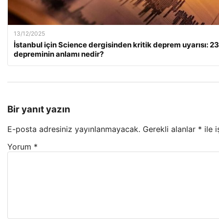
13/12/2025
İstanbul için Science dergisinden kritik deprem uyarısı: 2
depreminin anlamı nedir?
Bir yanıt yazın
E-posta adresiniz yayınlanmayacak.
Gerekli alanlar
*
ile 
Yorum
*