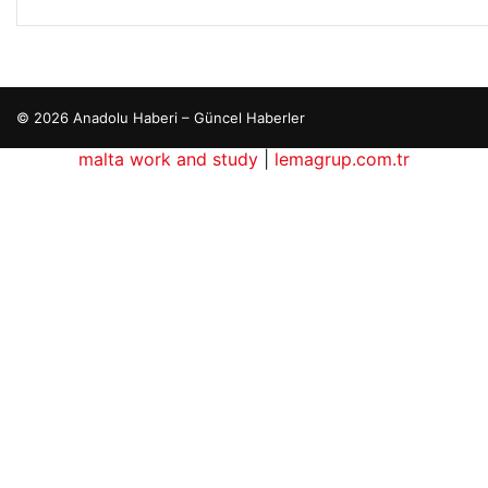
© 2026 Anadolu Haberi – Güncel Haberler
malta work and study
|
lemagrup.com.tr
betcio