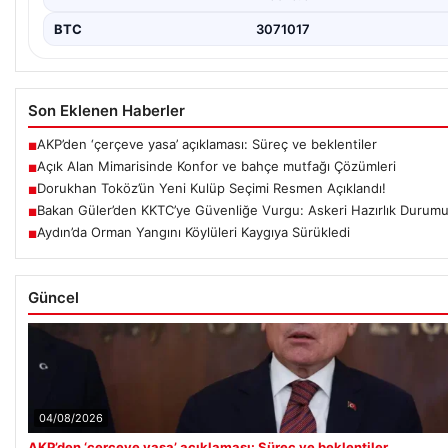
BTC
3071017
Son Eklenen Haberler
AKP’den ‘çerçeve yasa’ açıklaması: Süreç ve beklentiler
■
Açık Alan Mimarisinde Konfor ve bahçe mutfağı Çözümleri
■
Dorukhan Toköz’ün Yeni Kulüp Seçimi Resmen Açıklandı!
■
Bakan Güler’den KKTC’ye Güvenliğe Vurgu: Askeri Hazırlık Durum
■
Aydın’da Orman Yangını Köylüleri Kaygıya Sürükledi
■
Güncel
04/08/2026
AKP’den ‘çerçeve yasa’ açıklaması: Süreç ve beklentiler