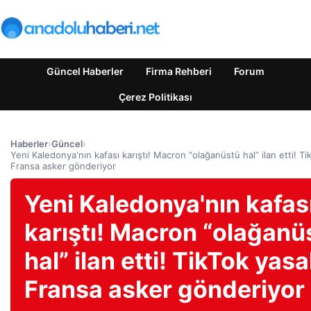
Güncel Haberler
Firma Rehberi
Forum
Çerez Politikası
Haberler
›
Güncel
›
Yeni Kaledonya'nın kafası karıştı! Macron “olağanüstü hal” ilan etti! Ti
Fransa asker gönderiyor
Yeni Kaledonya'nın kafas
karıştı! Macron “olağanü
hal” ilan etti! TikTok yasa
Fransa asker gönderiyor