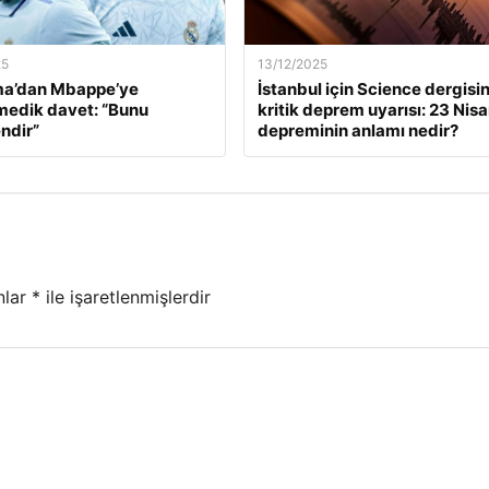
25
13/12/2025
a’dan Mbappe’ye
İstanbul için Science dergisi
edik davet: “Bunu
kritik deprem uyarısı: 23 Nis
ndir”
depreminin anlamı nedir?
nlar
*
ile işaretlenmişlerdir