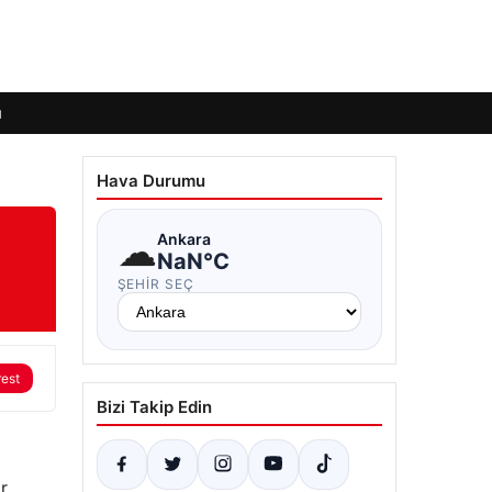
ı
Hava Durumu
☁
Ankara
NaN°C
ŞEHIR SEÇ
rest
Bizi Takip Edin
r