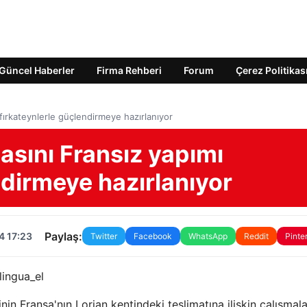
Güncel Haberler
Firma Rehberi
Forum
Çerez Politikas
ırkateynlerle güçlendirmeye hazırlanıyor
sını Fransız yapımı
ndirmeye hazırlanıyor
Paylaş:
4 17:23
Twitter
Facebook
WhatsApp
Reddit
Pinte
lingua_el
inin Fransa'nın Lorian kentindeki teslimatına ilişkin çalışmala