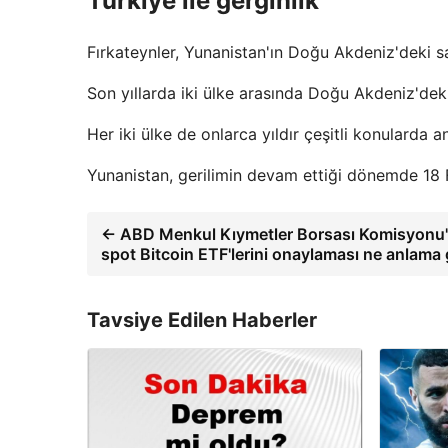
Türkiye ile gerginlik
Fırkateynler, Yunanistan'ın Doğu Akdeniz'deki sa
Son yıllarda iki ülke arasında Doğu Akdeniz'dek
Her iki ülke de onlarca yıldır çeşitli konulard
Yunanistan, gerilimin devam ettiği dönemde 18 F
← ABD Menkul Kıymetler Borsası Komisyonu
spot Bitcoin ETF'lerini onaylaması ne anlama 
Tavsiye Edilen Haberler