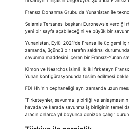
fırkateynin inşasını öngörüyor. Şu anda Fransız f
Fransız Donanma Grubu da Yunanistan ile teknolo
Salamis Tersanesi başkanı Euronews'e verdiği rö
yeni bir sayfa açabileceğini ve büyük bir savun
Yunanistan, Eylül 2021'de Fransa ile üç gemi içi
zamanda, üçüncü bir tarafın saldırısı durumunda 
savunma maddesini içeren bir Fransız-Yunan sa
Kimon ve Nearchos isimli ilk iki fırkateyn Fransı
Yunan konfigürasyonunda teslim edilmesi beklen
FDI HN'nin cephaneliği aynı zamanda uzun mesafe
“Fırkateynler, savunma iş birliği ve anlaşmasının
havada ve karada savunma iş birliğinin temel da
aracın onlarca yıl boyunca denizde çalışır duru