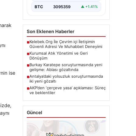
BTC
3095359
▲ +1.41%
anarak
Son Eklenen Haberler
Kelebek.Org İle Çevrim içi İletişimin
■
ynı
Güvenli Adresi Ve Muhabbet Deneyimi
Kurumsal Atık Yönetimi ve Geri
■
Dönüşüm
Burkay Karatepe soruşturmasında yeni
■
gelişme: Ablası gözaltında
nin ise
Antalya’daki yolsuzluk soruşturmasında
■
iki yeni gözaltı
AKP’den ‘çerçeve yasa’ açıklaması: Süreç
■
ve beklentiler
nizde,
Güncel
 aynı