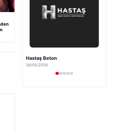
nden
an
Enes Kaplan Avukatlık Bürosu
28/04/2026