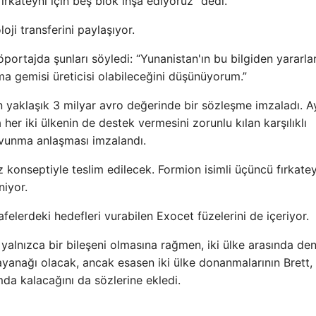
irkateyni için beş blok inşa ediyoruz” dedi.
ji transferini paylaşıyor.
portajda şunları söyledi: “Yunanistan'ın bu bilgiden yararl
ma gemisi üreticisi olabileceğini düşünüyorum.”
n yaklaşık 3 milyar avro değerinde bir sözleşme imzaladı. A
her iki ülkenin de destek vermesini zorunlu kılan karşılıklı
vunma anlaşması imzalandı.
z konseptiyle teslim edilecek. Formion isimli üçüncü fırkatey
iyor.
lerdeki hedefleri vurabilen Exocet füzelerini de içeriyor.
 yalnızca bir bileşeni olmasına rağmen, iki ülke arasında de
yanağı olacak, ancak esasen iki ülke donanmalarının Brett,
mda kalacağını da sözlerine ekledi.