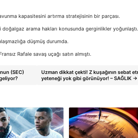
vunma kapasitesini artırma stratejisinin bir parçası.
i doğalgaz arama hakları konusunda gerginlikler yoğunlaştı
a anlaşmazlığa düşmüş durumda.
ransız Rafale savaş uçağı satın almıştı.
'nun (SEC)
Uzman dikkat çekti! Z kuşağının sebat e
geliyor?
yeteneği yok gibi görünüyor! – SAĞLIK →