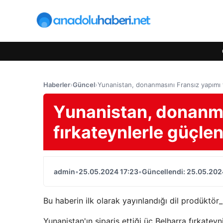
Haberler
›
Güncel
›
Yunanistan, donanmasını Fransız yapımı f
Yunanistan, donanma
fırkateynlerle güçle
admin
•
25.05.2024 17:23
•
Güncellendi: 25.05.202
Bu haberin ilk olarak yayınlandığı dil prodüktör_
Yunanistan'ın sipariş ettiği üç Belharra fırkateyn