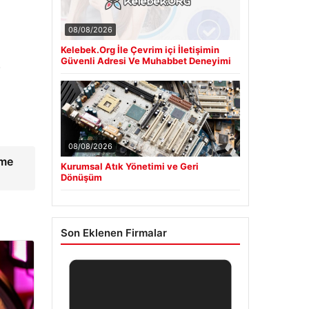
08/08/2026
Kelebek.Org İle Çevrim içi İletişimin
Güvenli Adresi Ve Muhabbet Deneyimi
.
08/08/2026
tme
Kurumsal Atık Yönetimi ve Geri
Dönüşüm
Son Eklenen Firmalar