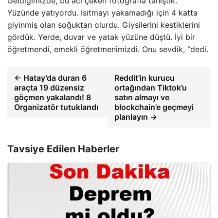
Geldiğimizde, bu acı çeken fotoğrafla tanıştık.
Yüzünde yatıyordu. Isıtmayı yakamadığı için 4 katta
giyinmiş olan soğuktan olurdu. Giysilerini kestiklerini
gördük. Yerde, duvar ve yatak yüzüne düştü. İyi bir
öğretmendi, emekli öğretmenimizdi. Onu sevdik, “dedi.
← Hatay’da duran 6
Reddit’in kurucu
araçta 19 düzensiz
ortağından Tiktok’u
göçmen yakalandı! 8
satın almayı ve
Organizatör tutuklandı
blockchain’e geçmeyi
planlayın →
Tavsiye Edilen Haberler