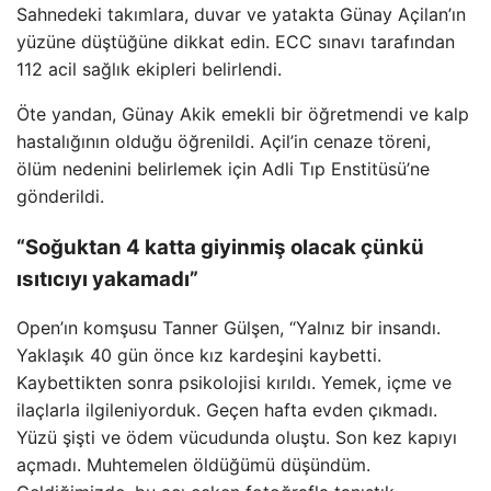
Sahnedeki takımlara, duvar ve yatakta Günay Açilan’ın
yüzüne düştüğüne dikkat edin. ECC sınavı tarafından
112 acil sağlık ekipleri belirlendi.
Öte yandan, Günay Akik emekli bir öğretmendi ve kalp
hastalığının olduğu öğrenildi. Açil’in cenaze töreni,
ölüm nedenini belirlemek için Adli Tıp Enstitüsü’ne
gönderildi.
“Soğuktan 4 katta giyinmiş olacak çünkü
ısıtıcıyı yakamadı”
Open’ın komşusu Tanner Gülşen, “Yalnız bir insandı.
Yaklaşık 40 gün önce kız kardeşini kaybetti.
Kaybettikten sonra psikolojisi kırıldı. Yemek, içme ve
ilaçlarla ilgileniyorduk. Geçen hafta evden çıkmadı.
Yüzü şişti ve ödem vücudunda oluştu. Son kez kapıyı
açmadı. Muhtemelen öldüğümü düşündüm.