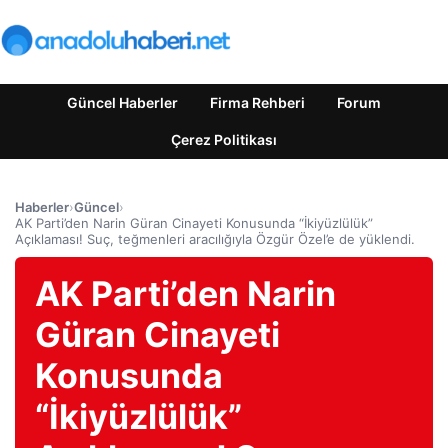
Güncel Haberler
Firma Rehberi
Forum
Çerez Politikası
Haberler
›
Güncel
›
AK Parti’den Narin Güran Cinayeti Konusunda “İkiyüzlülük”
Açıklaması! Suç, teğmenleri aracılığıyla Özgür Özel’e de yüklendi.
AK Parti’den Narin
Güran Cinayeti
Konusunda
“İkiyüzlülük”