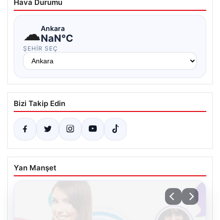
Hava Durumu
☁
Ankara
NaN°C
ŞEHIR SEÇ
Bizi Takip Edin
Yan Manşet