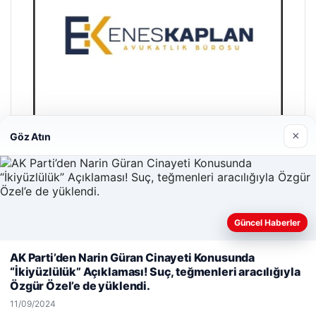
×
Göz Atın
Enes Kaplan Avukatlık Bürosu
28/04/2026
Güncel Haberler
Web sitemizi nasıl kullandığınızı daha iyi anlayabilmek,
AK Parti’den Narin Güran Cinayeti Konusunda
deneyiminizi kişiselleştirmek ve geliştirmek amacıyla çerezler
“İkiyüzlülük” Açıklaması! Suç, teğmenleri aracılığıyla
kullanıyoruz.
Çerez Politikamız
Özgür Özel’e de yüklendi.
Reddet
Kabul Et
11/09/2024