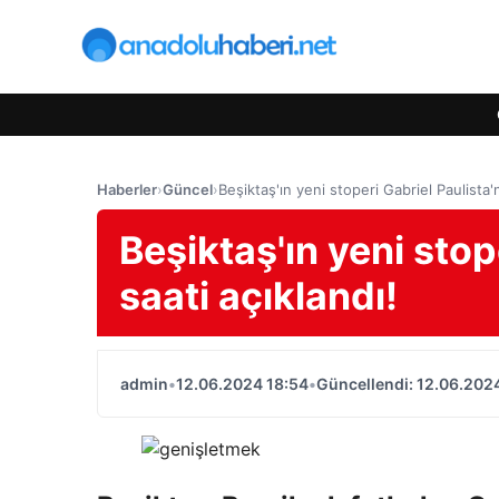
Haberler
›
Güncel
›
Beşiktaş'ın yeni stoperi Gabriel Paulista'n
Beşiktaş'ın yeni stop
saati açıklandı!
admin
•
12.06.2024 18:54
•
Güncellendi: 12.06.202