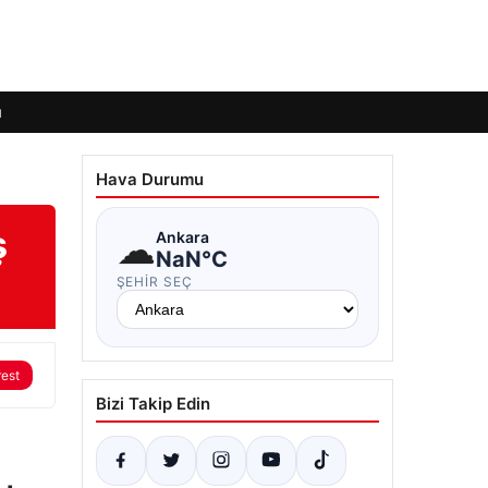
ı
Hava Durumu
ş
☁
Ankara
NaN°C
ŞEHIR SEÇ
rest
Bizi Takip Edin