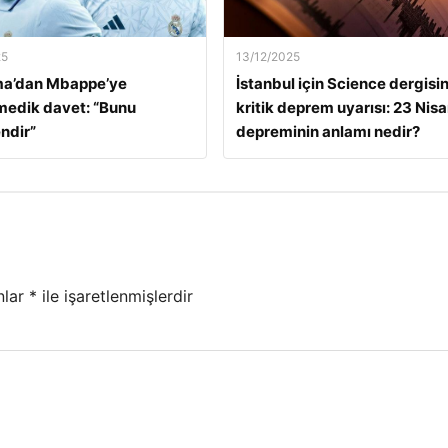
25
13/12/2025
a’dan Mbappe’ye
İstanbul için Science dergisi
edik davet: “Bunu
kritik deprem uyarısı: 23 Nis
ndir”
depreminin anlamı nedir?
nlar
*
ile işaretlenmişlerdir