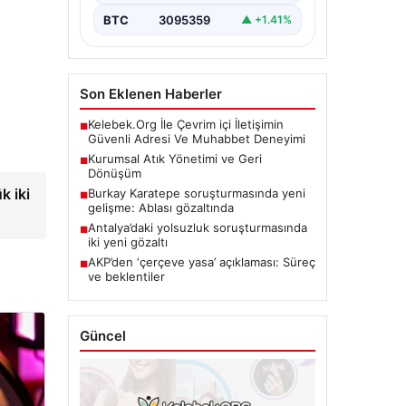
BTC
3095359
▲ +1.41%
Son Eklenen Haberler
Kelebek.Org İle Çevrim içi İletişimin
■
Güvenli Adresi Ve Muhabbet Deneyimi
Kurumsal Atık Yönetimi ve Geri
■
Dönüşüm
k iki
Burkay Karatepe soruşturmasında yeni
■
gelişme: Ablası gözaltında
Antalya’daki yolsuzluk soruşturmasında
■
iki yeni gözaltı
AKP’den ‘çerçeve yasa’ açıklaması: Süreç
■
ve beklentiler
Güncel