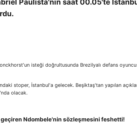
briel Paulista'nın saat 00.05'te İstanb
rdu.
ronckhorst'un isteği doğrultusunda Brezilyalı defans oyuncu
ndaki stoper, İstanbul'a gelecek. Beşiktaş'tan yapılan açık
'nda olacak.
geçiren Ndombele'nin sözleşmesini feshetti!