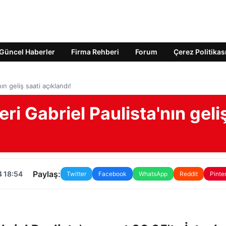
Güncel Haberler
Firma Rehberi
Forum
Çerez Politikas
ın geliş saati açıklandı!
eri Gabriel Paulista'nın geli
Paylaş:
4 18:54
Twitter
Facebook
WhatsApp
Reddit
Pinte