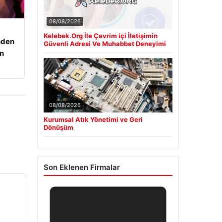
08/08/2026
Kelebek.Org İle Çevrim içi İletişimin
nden
Güvenli Adresi Ve Muhabbet Deneyimi
an
08/08/2026
Kurumsal Atık Yönetimi ve Geri
Dönüşüm
Son Eklenen Firmalar