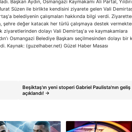
adı. Başkan Aydın, Osmangazi Kaymakamı Ali Partal, Yıldır
 Süzen ile birlikte kendisini ziyarete gelen Vali Demirtaş
rtaş'a belediyenin çalışmaları hakkında bilgi verdi. Ziyarette
, şehre değer katacak her türlü çalışmaya destek vermekte
ik ziyaretlerinden dolayı Vali Demirtaş'a ve kaymakamlara
dın'ı Osmangazi Belediye Başkanı seçilmesinden dolayı bir 
ledi. Kaynak: (guzelhaber.net) Güzel Haber Masası
Beşiktaş'ın yeni stoperi Gabriel Paulista'nın geliş 
açıklandı! →