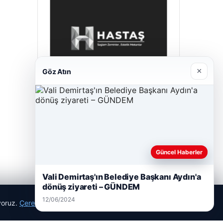
×
Göz Atın
Hastaş Beton
26/05/2026
Güncel Haberler
Vali Demirtaş'ın Belediye Başkanı Aydın'a
dönüş ziyareti – GÜNDEM
12/06/2024
ıyoruz.
Çerez Politikamız
Reddet
Kabul Et