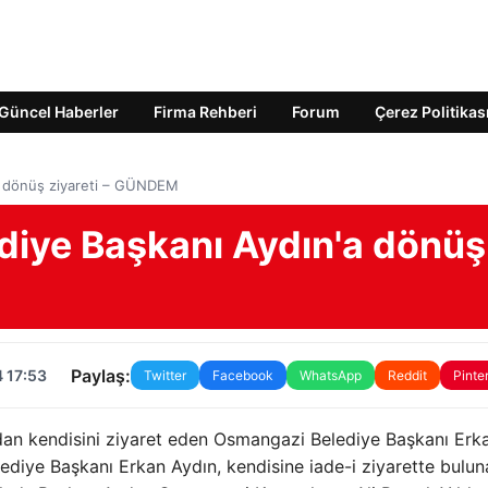
Güncel Haberler
Firma Rehberi
Forum
Çerez Politikas
'a dönüş ziyareti – GÜNDEM
ediye Başkanı Aydın'a dönüş
Paylaş:
 17:53
Twitter
Facebook
WhatsApp
Reddit
Pinte
dan kendisini ziyaret eden Osmangazi Belediye Başkanı Erk
ediye Başkanı Erkan Aydın, kendisine iade-i ziyarette bulun