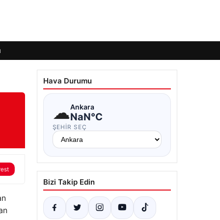
ı
Hava Durumu
☁
Ankara
NaN°C
ŞEHIR SEÇ
rest
Bizi Takip Edin
an
an