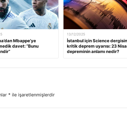
25
13/12/2025
a’dan Mbappe’ye
İstanbul için Science dergisi
edik davet: “Bunu
kritik deprem uyarısı: 23 Nis
ndir”
depreminin anlamı nedir?
nlar
*
ile işaretlenmişlerdir