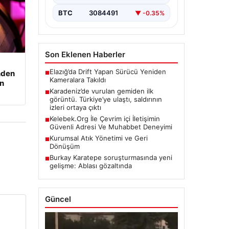
çıktı: Türkiye’ye ulaştı ve saldırının
izleri belli…
BTC
3084491
▼ -0.35%
Son Eklenen Haberler
Elazığ’da Drift Yapan Sürücü Yeniden
nden
■
Kameralara Takıldı
an
Karadeniz’de vurulan gemiden ilk
■
görüntü. Türkiye’ye ulaştı, saldırının
izleri ortaya çıktı
Kelebek.Org İle Çevrim içi İletişimin
■
Güvenli Adresi Ve Muhabbet Deneyimi
Kurumsal Atık Yönetimi ve Geri
■
Dönüşüm
Burkay Karatepe soruşturmasında yeni
■
gelişme: Ablası gözaltında
Güncel