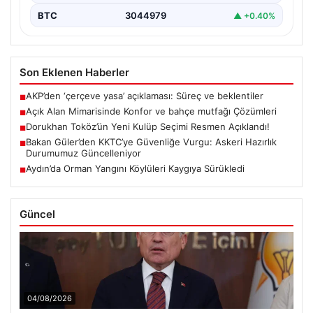
BTC
3044979
▲ +0.40%
Son Eklenen Haberler
AKP’den ‘çerçeve yasa’ açıklaması: Süreç ve beklentiler
■
Açık Alan Mimarisinde Konfor ve bahçe mutfağı Çözümleri
■
Dorukhan Toköz’ün Yeni Kulüp Seçimi Resmen Açıklandı!
■
Bakan Güler’den KKTC’ye Güvenliğe Vurgu: Askeri Hazırlık
■
Durumumuz Güncelleniyor
Aydın’da Orman Yangını Köylüleri Kaygıya Sürükledi
■
Güncel
04/08/2026