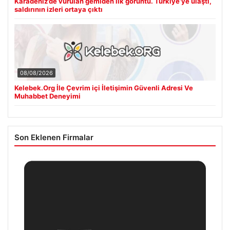
Karadeniz’de vurulan gemiden ilk görüntü. Türkiye’ye ulaştı,
saldırının izleri ortaya çıktı
08/08/2026
Kelebek.Org İle Çevrim içi İletişimin Güvenli Adresi Ve
Muhabbet Deneyimi
Son Eklenen Firmalar