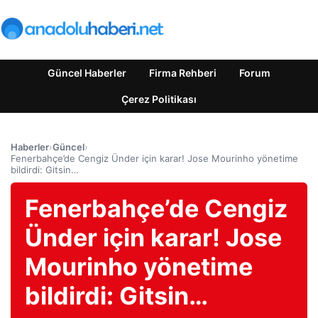
Güncel Haberler
Firma Rehberi
Forum
Çerez Politikası
Haberler
›
Güncel
›
Fenerbahçe’de Cengiz Ünder için karar! Jose Mourinho yönetime
bildirdi: Gitsin…
Fenerbahçe’de Cengiz
Ünder için karar! Jose
Mourinho yönetime
bildirdi: Gitsin…