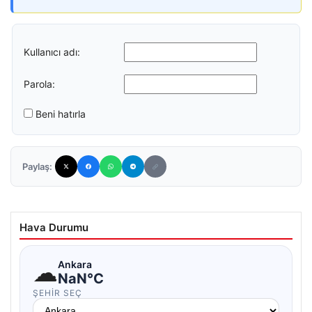
Kullanıcı adı:
Parola:
Beni hatırla
Paylaş:
Hava Durumu
☁
Ankara
NaN°C
ŞEHIR SEÇ