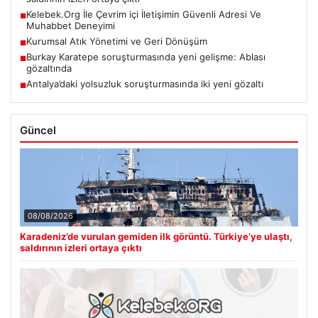
Kelebek.Org İle Çevrim içi İletişimin Güvenli Adresi Ve
■
Muhabbet Deneyimi
Kurumsal Atık Yönetimi ve Geri Dönüşüm
■
Burkay Karatepe soruşturmasında yeni gelişme: Ablası
■
gözaltında
Antalya’daki yolsuzluk soruşturmasında iki yeni gözaltı
■
Güncel
08/08/2026
Karadeniz’de vurulan gemiden ilk görüntü. Türkiye’ye ulaştı,
saldırının izleri ortaya çıktı