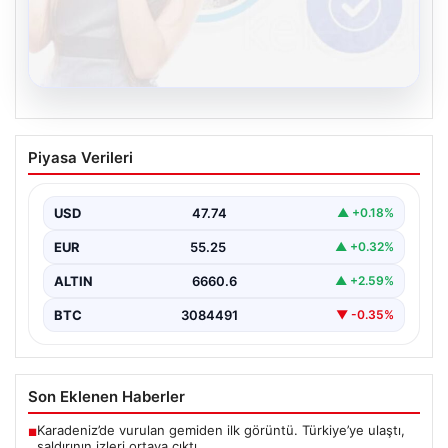
08.08.2026
Kelebek.Org İle Çevrim içi İletişimin
Piyasa Verileri
Güvenli Adresi Ve Muhabbet Deneyimi
İnternet çağında insanların seviyeli bir şekilde iletişim
sağlaması büyük bir değer ifade etmektedir. Halen…
USD
47.74
▲ +0.18%
EUR
55.25
▲ +0.32%
ALTIN
6660.6
▲ +2.59%
BTC
3084491
▼ -0.35%
Son Eklenen Haberler
Karadeniz’de vurulan gemiden ilk görüntü. Türkiye’ye ulaştı,
■
saldırının izleri ortaya çıktı