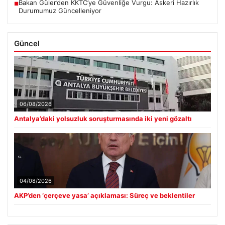
Bakan Güler’den KKTC’ye Güvenliğe Vurgu: Askeri Hazırlık
■
Durumumuz Güncelleniyor
Güncel
06/08/2026
Antalya’daki yolsuzluk soruşturmasında iki yeni gözaltı
04/08/2026
AKP’den ‘çerçeve yasa’ açıklaması: Süreç ve beklentiler