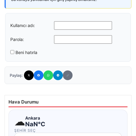
Kullanıcı adı:
Parola:
Beni hatırla
Paylaş:
Hava Durumu
☁
Ankara
NaN°C
ŞEHIR SEÇ