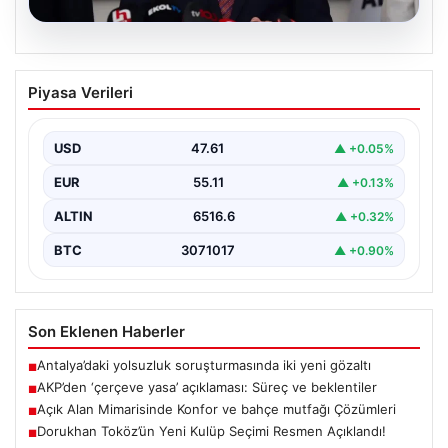
04.08.2026
AKP’den ‘çerçeve yasa’ açıklaması:
Piyasa Verileri
Süreç ve beklentiler
AKP Grup Başkanı Abdullah Güler, partinin kapalı grup
toplantısını yarın gerçekleştireceklerini belirtti. Güler,
USD
47.61
▲ +0.05%
kanun…
EUR
55.11
▲ +0.13%
ALTIN
6516.6
▲ +0.32%
BTC
3071017
▲ +0.90%
Son Eklenen Haberler
Antalya’daki yolsuzluk soruşturmasında iki yeni gözaltı
■
AKP’den ‘çerçeve yasa’ açıklaması: Süreç ve beklentiler
■
Açık Alan Mimarisinde Konfor ve bahçe mutfağı Çözümleri
■
Dorukhan Toköz’ün Yeni Kulüp Seçimi Resmen Açıklandı!
■