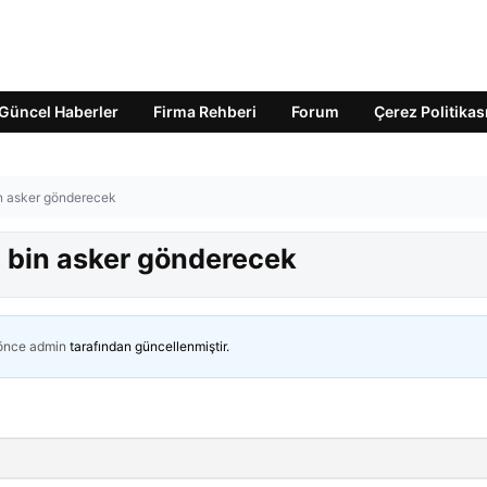
Güncel Haberler
Firma Rehberi
Forum
Çerez Politikas
in asker gönderecek
5 bin asker gönderecek
 önce
admin
tarafından güncellenmiştir.