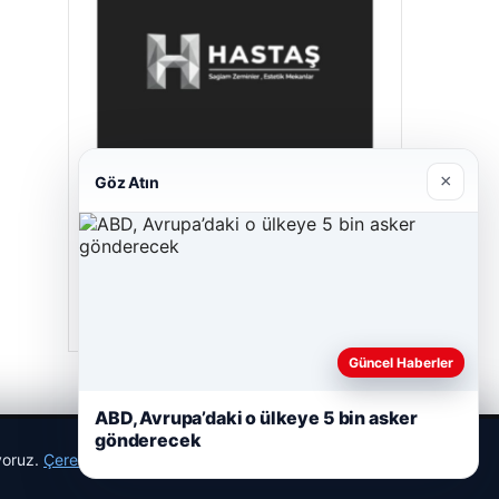
×
Göz Atın
Hastaş Beton
26/05/2026
Güncel Haberler
ABD, Avrupa’daki o ülkeye 5 bin asker
gönderecek
ıyoruz.
Çerez Politikamız
Reddet
Kabul Et