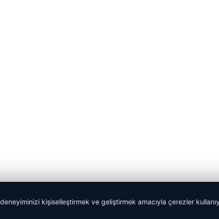
 deneyiminizi kişiselleştirmek ve geliştirmek amacıyla çerezler kullan
malta work and study
|
lemagrup.com.tr