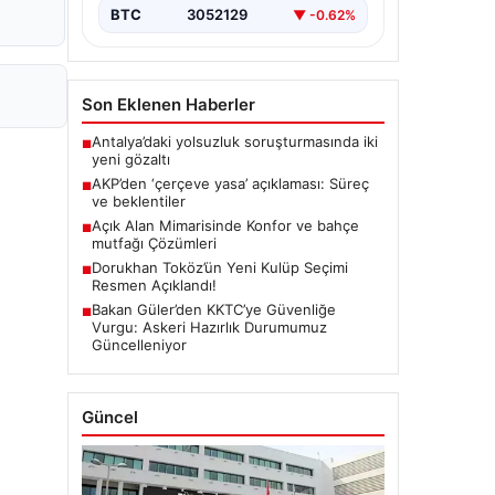
BTC
3052129
▼ -0.62%
Son Eklenen Haberler
Antalya’daki yolsuzluk soruşturmasında iki
■
yeni gözaltı
AKP’den ‘çerçeve yasa’ açıklaması: Süreç
■
ve beklentiler
Açık Alan Mimarisinde Konfor ve bahçe
■
mutfağı Çözümleri
Dorukhan Toköz’ün Yeni Kulüp Seçimi
■
Resmen Açıklandı!
Bakan Güler’den KKTC’ye Güvenliğe
■
Vurgu: Askeri Hazırlık Durumumuz
Güncelleniyor
Güncel