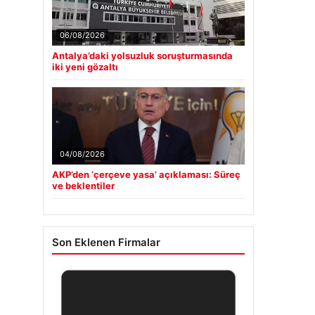
06/08/2026
Antalya’daki yolsuzluk soruşturmasında
iki yeni gözaltı
04/08/2026
AKP’den ‘çerçeve yasa’ açıklaması: Süreç
ve beklentiler
Son Eklenen Firmalar