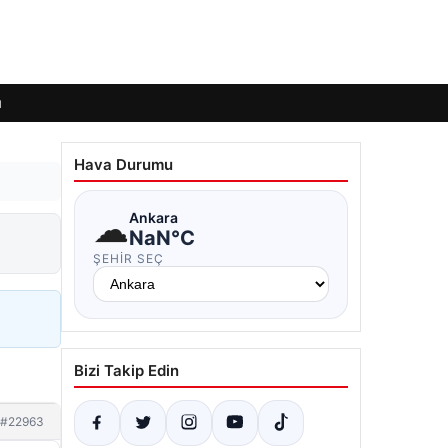
ı
Hava Durumu
☁
Ankara
NaN°C
ŞEHIR SEÇ
Bizi Takip Edin
#22963