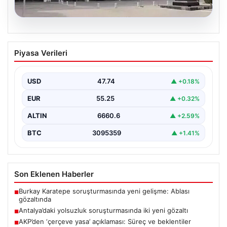
06.08.2026
Antalya’daki yolsuzluk soruşturmasında
Piyasa Verileri
iki yeni gözaltı
USD
47.74
▲ +0.18%
EUR
55.25
▲ +0.32%
ALTIN
6660.6
▲ +2.59%
BTC
3095359
▲ +1.41%
Son Eklenen Haberler
Burkay Karatepe soruşturmasında yeni gelişme: Ablası
■
gözaltında
Antalya’daki yolsuzluk soruşturmasında iki yeni gözaltı
■
AKP’den ‘çerçeve yasa’ açıklaması: Süreç ve beklentiler
■