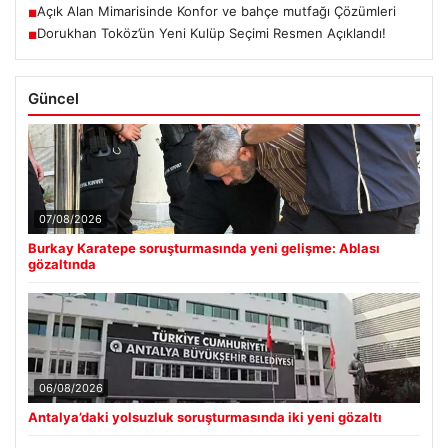
Açık Alan Mimarisinde Konfor ve bahçe mutfağı Çözümleri
■
Dorukhan Toköz’ün Yeni Kulüp Seçimi Resmen Açıklandı!
■
Güncel
07/08/2026
Burkay Karatepe soruşturmasında yeni gelişme: Ablası
gözaltında
06/08/2026
Antalya’daki yolsuzluk soruşturmasında iki yeni gözaltı