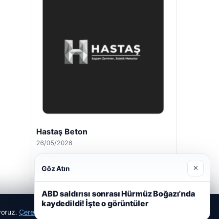
Hastaş Beton
26/05/2026
×
Göz Atın
ABD saldırısı sonrası Hürmüz Boğazı’nda
kaydedildi! İşte o görüntüler
ıyoruz.
Çerez Politikamız
Reddet
Kabul Et