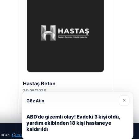
Hastaş Beton
26/05/2026
×
Göz Atın
ABD’de gizemli olay! Evdeki 3 kişi öldü,
yardım ekibinden 18 kişi hastaneye
kaldırıldı
ıyoruz.
Çerez Politikamız
Reddet
Kabul Et