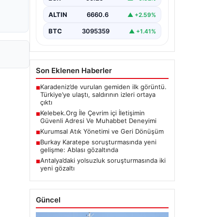
ALTIN
6660.6
▲ +2.59%
BTC
3095359
▲ +1.41%
Son Eklenen Haberler
Karadeniz’de vurulan gemiden ilk görüntü.
■
Türkiye’ye ulaştı, saldırının izleri ortaya
çıktı
Kelebek.Org İle Çevrim içi İletişimin
■
Güvenli Adresi Ve Muhabbet Deneyimi
Kurumsal Atık Yönetimi ve Geri Dönüşüm
■
Burkay Karatepe soruşturmasında yeni
■
gelişme: Ablası gözaltında
Antalya’daki yolsuzluk soruşturmasında iki
■
yeni gözaltı
Güncel