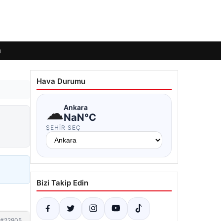
ı
Hava Durumu
☁
Ankara
NaN°C
ŞEHIR SEÇ
Bizi Takip Edin
#22905