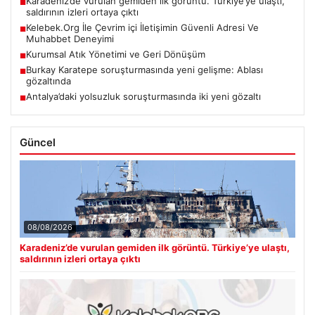
Karadeniz’de vurulan gemiden ilk görüntü. Türkiye’ye ulaştı,
■
saldırının izleri ortaya çıktı
Kelebek.Org İle Çevrim içi İletişimin Güvenli Adresi Ve
■
Muhabbet Deneyimi
Kurumsal Atık Yönetimi ve Geri Dönüşüm
■
Burkay Karatepe soruşturmasında yeni gelişme: Ablası
■
gözaltında
Antalya’daki yolsuzluk soruşturmasında iki yeni gözaltı
■
Güncel
08/08/2026
Karadeniz’de vurulan gemiden ilk görüntü. Türkiye’ye ulaştı,
saldırının izleri ortaya çıktı