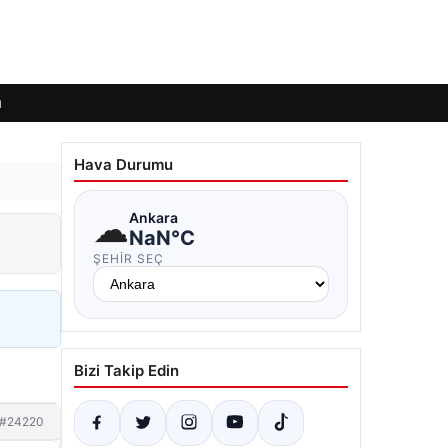
ı
Hava Durumu
☁
Ankara
NaN°C
ŞEHIR SEÇ
Bizi Takip Edin
#24220