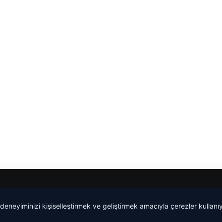
malta work and study
|
lemagrup.com.tr
 deneyiminizi kişiselleştirmek ve geliştirmek amacıyla çerezler kullan