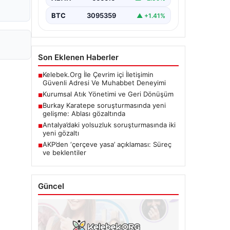
BTC
3095359
▲ +1.41%
Son Eklenen Haberler
Kelebek.Org İle Çevrim içi İletişimin
■
Güvenli Adresi Ve Muhabbet Deneyimi
Kurumsal Atık Yönetimi ve Geri Dönüşüm
■
Burkay Karatepe soruşturmasında yeni
■
gelişme: Ablası gözaltında
Antalya’daki yolsuzluk soruşturmasında iki
■
yeni gözaltı
AKP’den ‘çerçeve yasa’ açıklaması: Süreç
■
ve beklentiler
Güncel