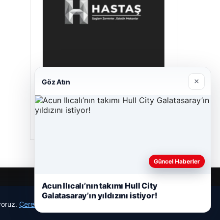
×
Göz Atın
Hastaş Beton
26/05/2026
Güncel Haberler
Acun Ilıcalı’nın takımı Hull City
Galatasaray’ın yıldızını istiyor!
ıyoruz.
Çerez Politikamız
Reddet
Kabul Et