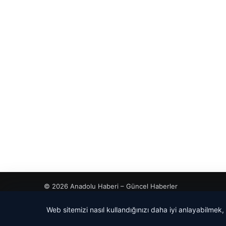
© 2026 Anadolu Haberi – Güncel Haberler
Web sitemizi nasıl kullandığınızı daha iyi anlayabilmek,
tcio