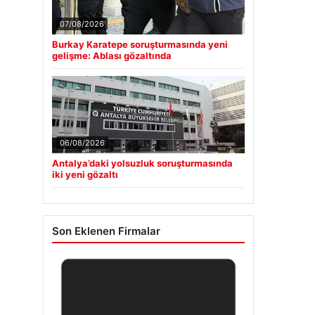
07/08/2026
Burkay Karatepe soruşturmasında yeni
gelişme: Ablası gözaltında
06/08/2026
Antalya’daki yolsuzluk soruşturmasında
iki yeni gözaltı
Son Eklenen Firmalar