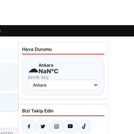
ı
Hava Durumu
☁
Ankara
NaN°C
ŞEHIR SEÇ
Bizi Takip Edin
#22751