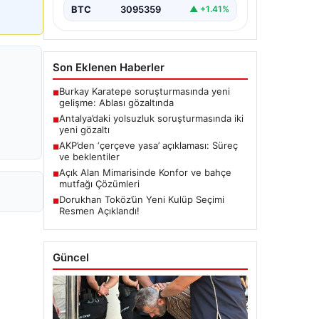
BTC
3095359
▲ +1.41%
Son Eklenen Haberler
Burkay Karatepe soruşturmasında yeni
■
gelişme: Ablası gözaltında
Antalya’daki yolsuzluk soruşturmasında iki
■
yeni gözaltı
AKP’den ‘çerçeve yasa’ açıklaması: Süreç
■
ve beklentiler
Açık Alan Mimarisinde Konfor ve bahçe
■
mutfağı Çözümleri
Dorukhan Toköz’ün Yeni Kulüp Seçimi
■
Resmen Açıklandı!
Güncel