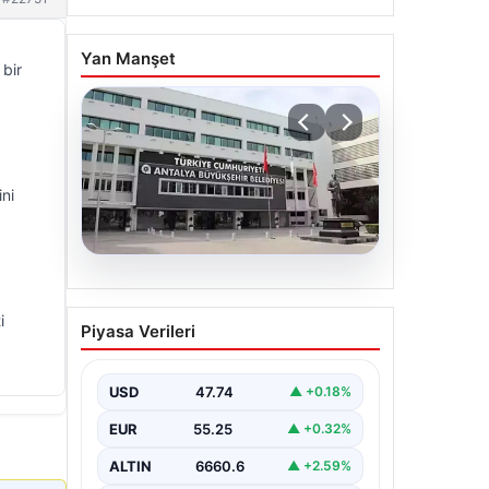
Yan Manşet
 bir
ini
06.08.2026
Antalya’daki yolsuzluk
i
Piyasa Verileri
soruşturmasında iki yeni
gözaltı
USD
47.74
▲ +0.18%
EUR
55.25
▲ +0.32%
ALTIN
6660.6
▲ +2.59%