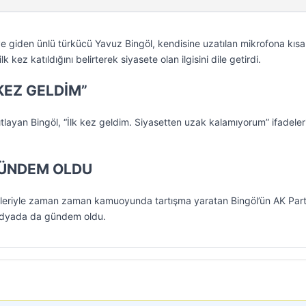
ye giden ünlü türkücü Yavuz Bingöl, kendisine uzatılan mikrofona kısa
k kez katıldığını belirterek siyasete olan ilgisini dile getirdi.
 KEZ GELDİM”
ıtlayan Bingöl, “İlk kez geldim. Siyasetten uzak kalamıyorum” ifadeler
ÜNDEM OLDU
sözleriyle zaman zaman kamuoyunda tartışma yaratan Bingöl’ün AK Part
medyada da gündem oldu.