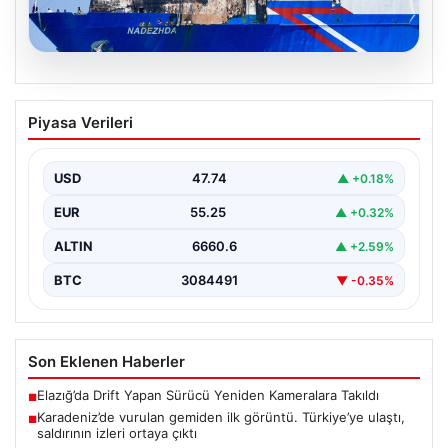
08.08.2026
Karadeniz’de vurulan gemiden ilk
Piyasa Verileri
görüntü. Türkiye’ye ulaştı, saldırının
izleri ortaya çıktı
USD
47.74
▲ +0.18%
{"title": "Karadeniz'de vurulan geminin ilk görüntüleri
ortaya çıktı: Türkiye'ye ulaştı ve saldırının izleri belli…
EUR
55.25
▲ +0.32%
ALTIN
6660.6
▲ +2.59%
BTC
3084491
▼ -0.35%
Son Eklenen Haberler
Elazığ’da Drift Yapan Sürücü Yeniden Kameralara Takıldı
■
Karadeniz’de vurulan gemiden ilk görüntü. Türkiye’ye ulaştı,
■
saldırının izleri ortaya çıktı