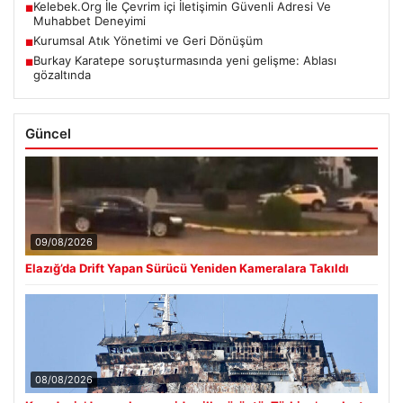
Kelebek.Org İle Çevrim içi İletişimin Güvenli Adresi Ve
■
Muhabbet Deneyimi
Kurumsal Atık Yönetimi ve Geri Dönüşüm
■
Burkay Karatepe soruşturmasında yeni gelişme: Ablası
■
gözaltında
Güncel
09/08/2026
Elazığ’da Drift Yapan Sürücü Yeniden Kameralara Takıldı
08/08/2026