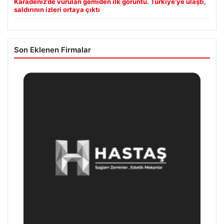
Karadeniz’de vurulan gemiden ilk görüntü. Türkiye’ye ulaştı,
saldırının izleri ortaya çıktı
Son Eklenen Firmalar