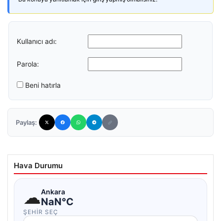
Kullanıcı adı:
Parola:
Beni hatırla
Paylaş:
Hava Durumu
☁
Ankara
NaN°C
ŞEHIR SEÇ