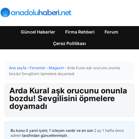
Güncel Haberler
Firma Rehberi
Forum
Çerez Politikası
Ana sayfa
›
Forumlar
›
Magazin
›
Arda Kural aşk orucunu onunla
bozdu! Sevgilisini öpmelere doyamadı
Arda Kural aşk orucunu onunla
bozdu! Sevgilisini öpmelere
doyamadı
Bu konu 0 yanıt içerir, 1 izleyen vardır ve en son
2 ay 1 hafta önce
admin
tarafından güncellenmiştir.