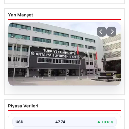
Yan Manşet
06.08.2026
Antalya’daki yolsuzluk soruşturmasında
Piyasa Verileri
iki yeni gözaltı
USD
47.74
▲ +0.18%