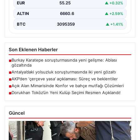
EUR
55.25
▲ +0.32%
ALTIN
6660.6
▲ +2.59%
BTC
3095359
▲ +1.41%
Son Eklenen Haberler
Burkay Karatepe soruşturmasında yeni gelişme: Ablası
■
gözaltında
Antalya’daki yolsuzluk soruşturmasında iki yeni gözaltı
■
AKP’den ‘çerçeve yasa’ açıklaması: Süreç ve beklentiler
■
Açık Alan Mimarisinde Konfor ve bahçe mutfağı Çözümleri
■
Dorukhan Toköz’ün Yeni Kulüp Seçimi Resmen Açıklandı!
■
Güncel