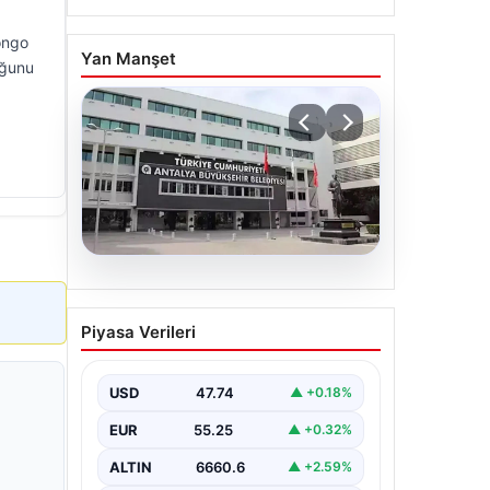
ongo
Yan Manşet
uğunu
06.08.2026
Antalya’daki yolsuzluk
Piyasa Verileri
soruşturmasında iki yeni
gözaltı
USD
47.74
▲ +0.18%
EUR
55.25
▲ +0.32%
ALTIN
6660.6
▲ +2.59%