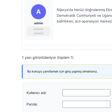
Nijerya’da henüz doğrulanmış Ebo
A
Demokratik Cumhuriyeti ve Uganda
belirtirken, acil operasyon merkezl
admin
Anahtar
yönetici
1 yazı görüntüleniyor (toplam 1)
Bu konuyu yanıtlamak için giriş yapmış olmalısınız.
Kullanıcı adı:
Parola: