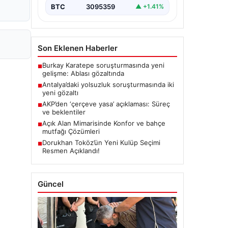
BTC
3095359
▲ +1.41%
Son Eklenen Haberler
Burkay Karatepe soruşturmasında yeni
■
gelişme: Ablası gözaltında
Antalya’daki yolsuzluk soruşturmasında iki
■
yeni gözaltı
AKP’den ‘çerçeve yasa’ açıklaması: Süreç
■
ve beklentiler
Açık Alan Mimarisinde Konfor ve bahçe
■
mutfağı Çözümleri
Dorukhan Toköz’ün Yeni Kulüp Seçimi
■
Resmen Açıklandı!
Güncel