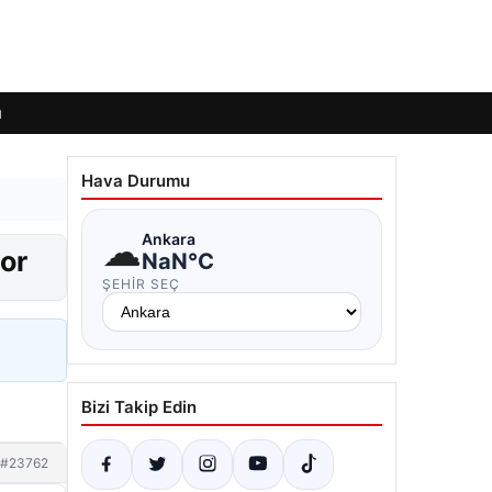
ı
Hava Durumu
☁
Ankara
yor
NaN°C
ŞEHIR SEÇ
Bizi Takip Edin
#23762