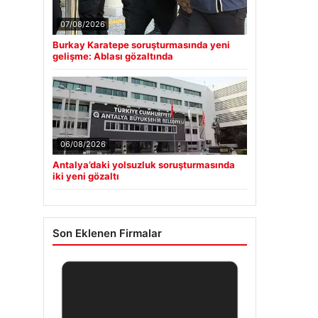
07/08/2026
Burkay Karatepe soruşturmasında yeni
gelişme: Ablası gözaltında
06/08/2026
Antalya’daki yolsuzluk soruşturmasında
iki yeni gözaltı
Son Eklenen Firmalar