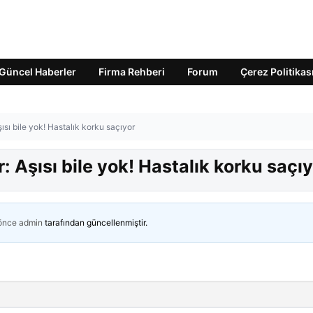
Güncel Haberler
Firma Rehberi
Forum
Çerez Politikas
şısı bile yok! Hastalık korku saçıyor
r: Aşısı bile yok! Hastalık korku saçı
 önce
admin
tarafından güncellenmiştir.