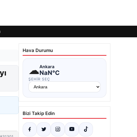
ı
Hava Durumu
☁
Ankara
yı
NaN°C
ŞEHIR SEÇ
Bizi Takip Edin
#31301