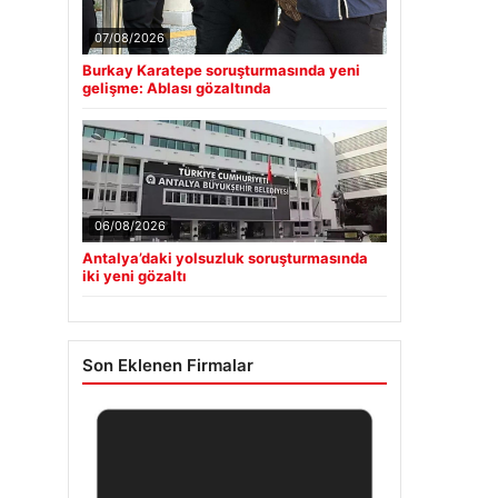
07/08/2026
Burkay Karatepe soruşturmasında yeni
gelişme: Ablası gözaltında
06/08/2026
Antalya’daki yolsuzluk soruşturmasında
iki yeni gözaltı
Son Eklenen Firmalar