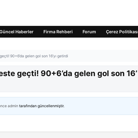
Güncel Haberler
Firma Rehberi
Forum
Çerez Politikas
eçti! 90+6’da gelen gol son 16’yı getirdi
este geçti! 90+6’da gelen gol son 16’
önce
admin
tarafından güncellenmiştir.