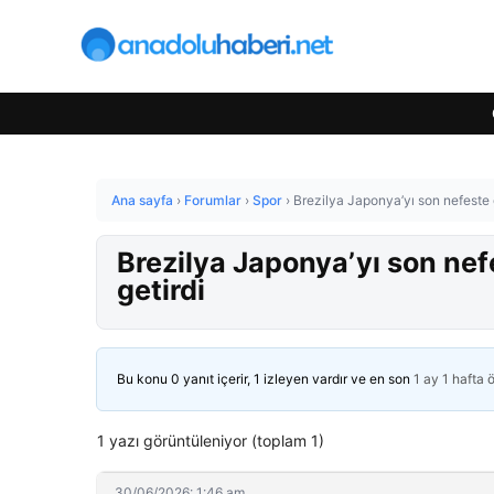
Ana sayfa
›
Forumlar
›
Spor
›
Brezilya Japonya’yı son nefeste g
Brezilya Japonya’yı son nef
getirdi
Bu konu 0 yanıt içerir, 1 izleyen vardır ve en son
1 ay 1 hafta 
1 yazı görüntüleniyor (toplam 1)
30/06/2026: 1:46 am