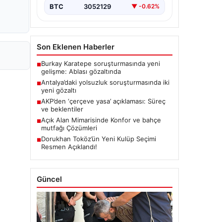
BTC
3052129
▼ -0.62%
Son Eklenen Haberler
Burkay Karatepe soruşturmasında yeni
■
gelişme: Ablası gözaltında
Antalya’daki yolsuzluk soruşturmasında iki
■
yeni gözaltı
AKP’den ‘çerçeve yasa’ açıklaması: Süreç
■
ve beklentiler
Açık Alan Mimarisinde Konfor ve bahçe
■
mutfağı Çözümleri
Dorukhan Toköz’ün Yeni Kulüp Seçimi
■
Resmen Açıklandı!
Güncel