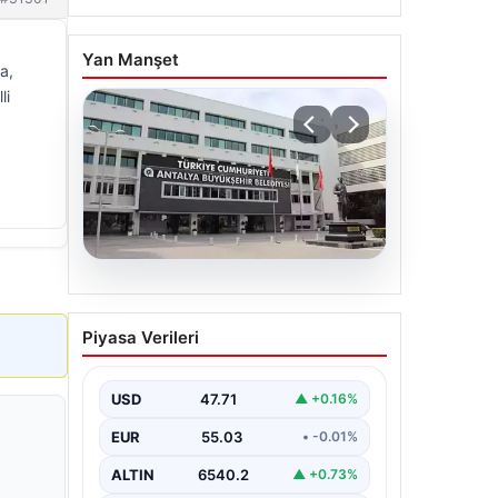
Yan Manşet
a,
li
06.08.2026
Antalya’daki yolsuzluk
Piyasa Verileri
soruşturmasında iki yeni
gözaltı
USD
47.71
▲ +0.16%
EUR
55.03
• -0.01%
ALTIN
6540.2
▲ +0.73%