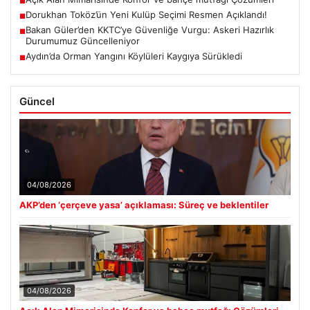
■
Dorukhan Toköz’ün Yeni Kulüp Seçimi Resmen Açıklandı!
■
Bakan Güler’den KKTC’ye Güvenliğe Vurgu: Askeri Hazırlık
■
Durumumuz Güncelleniyor
Aydın’da Orman Yangını Köylüleri Kaygıya Sürükledi
■
Güncel
04/08/2026
AKP’den ‘çerçeve yasa’ açıklaması: Süreç ve beklentiler
04/08/2026