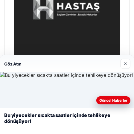
×
Göz Atın
Hastaş Beton
26/05/2026
Web sitemizi nasıl kullandığınızı daha iyi anlayabilmek,
Güncel Haberler
deneyiminizi kişiselleştirmek ve geliştirmek amacıyla çerezler
kullanıyoruz.
Çerez Politikamız
Bu yiyecekler sıcakta saatler içinde tehlikeye
dönüşüyor!
Reddet
Kabul Et
© 2026 Anadolu Haberi – Güncel Haberler