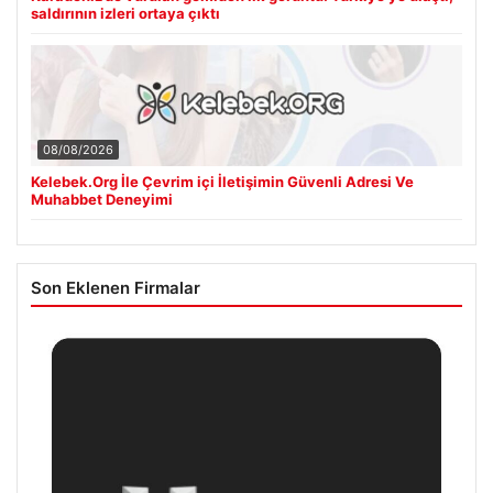
saldırının izleri ortaya çıktı
08/08/2026
Kelebek.Org İle Çevrim içi İletişimin Güvenli Adresi Ve
Muhabbet Deneyimi
Son Eklenen Firmalar