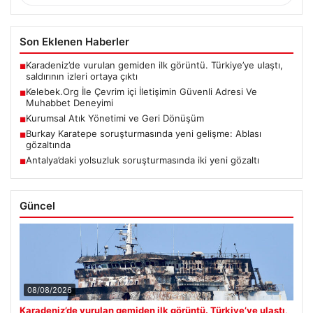
Son Eklenen Haberler
Karadeniz’de vurulan gemiden ilk görüntü. Türkiye’ye ulaştı,
■
saldırının izleri ortaya çıktı
Kelebek.Org İle Çevrim içi İletişimin Güvenli Adresi Ve
■
Muhabbet Deneyimi
Kurumsal Atık Yönetimi ve Geri Dönüşüm
■
Burkay Karatepe soruşturmasında yeni gelişme: Ablası
■
gözaltında
Antalya’daki yolsuzluk soruşturmasında iki yeni gözaltı
■
Güncel
08/08/2026
Karadeniz’de vurulan gemiden ilk görüntü. Türkiye’ye ulaştı,