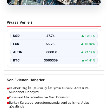
08.08.2026
Kurumsal Atık Yönetimi ve Geri
Piyasa Verileri
Dönüşüm
İş dünyasında gelişen dijitalleşme sayesinde kurumlar
cihaz envanterlerini belirli aralıklarla güncellemektedir.
USD
47.74
▲ +0.18%
Bu güncelleme operasyonlarında…
EUR
55.25
▲ +0.32%
ALTIN
6660.6
▲ +2.59%
BTC
3095359
▲ +1.41%
Son Eklenen Haberler
Kelebek.Org İle Çevrim içi İletişimin Güvenli Adresi Ve
■
Muhabbet Deneyimi
Kurumsal Atık Yönetimi ve Geri Dönüşüm
■
Burkay Karatepe soruşturmasında yeni gelişme: Ablası
■
gözaltında