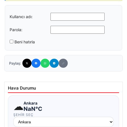
Kullanıcı adı:
Parola:
Beni hatırla
Paylaş:
Hava Durumu
☁
Ankara
NaN°C
ŞEHIR SEÇ