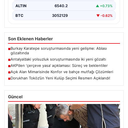
ALTIN
6540.2
▲ +0.73%
BTC
3052129
▼ -0.62%
Son Eklenen Haberler
Burkay Karatepe soruşturmasında yeni gelişme: Ablası
■
gözaltında
Antalya’daki yolsuzluk soruşturmasında iki yeni gözaltı
■
AKP’den ‘çerçeve yasa’ açıklaması: Süreç ve beklentiler
■
Açık Alan Mimarisinde Konfor ve bahçe mutfağı Çözümleri
■
Dorukhan Toköz’ün Yeni Kulüp Seçimi Resmen Açıklandı!
■
Güncel