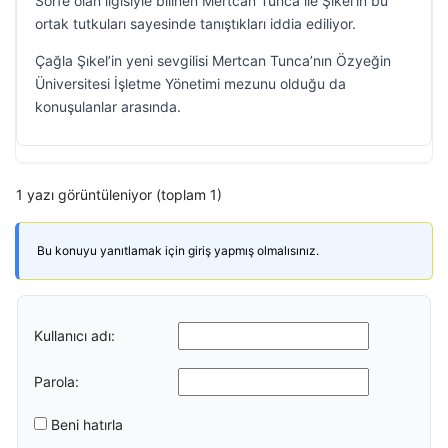
Sörfe olan ilgisiyle bilinen Mertcan Tunca ile Şıkel’in bu
ortak tutkuları sayesinde tanıştıkları iddia ediliyor.
Çağla Şıkel’in yeni sevgilisi Mertcan Tunca’nın Özyeğin
Üniversitesi İşletme Yönetimi mezunu olduğu da
konuşulanlar arasında.
1 yazı görüntüleniyor (toplam 1)
Bu konuyu yanıtlamak için giriş yapmış olmalısınız.
Kullanıcı adı:
Parola:
Beni hatırla