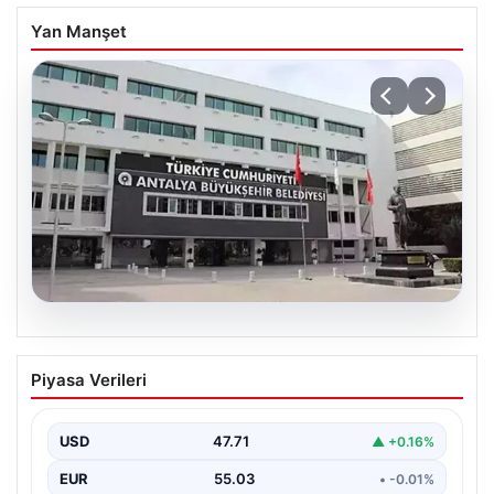
Yan Manşet
06.08.2026
Antalya’daki yolsuzluk soruşturmasında
Piyasa Verileri
iki yeni gözaltı
USD
47.71
▲ +0.16%
EUR
55.03
• -0.01%