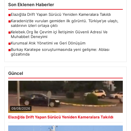
Son Eklenen Haberler
Elazığ’da Drift Yapan Sürücü Yeniden Kameralara Takıldı
■
Karadeniz’de vurulan gemiden ilk görüntü. Türkiye’ye ulaştı,
■
saldırının izleri ortaya çıktı
Kelebek.Org İle Çevrim içi İletişimin Güvenli Adresi Ve
■
Muhabbet Deneyimi
Kurumsal Atık Yönetimi ve Geri Dönüşüm
■
Burkay Karatepe soruşturmasında yeni gelişme: Ablası
■
gözaltında
Güncel
09/08/2026
Elazığ’da Drift Yapan Sürücü Yeniden Kameralara Takıldı