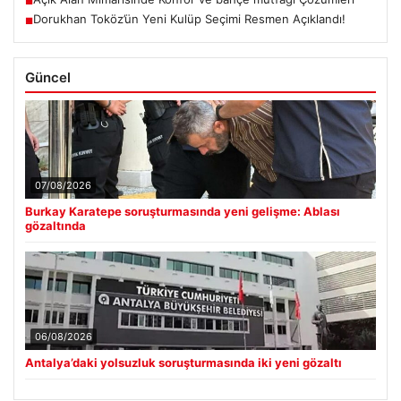
■
Dorukhan Toköz’ün Yeni Kulüp Seçimi Resmen Açıklandı!
■
Güncel
07/08/2026
Burkay Karatepe soruşturmasında yeni gelişme: Ablası
gözaltında
06/08/2026
Antalya’daki yolsuzluk soruşturmasında iki yeni gözaltı