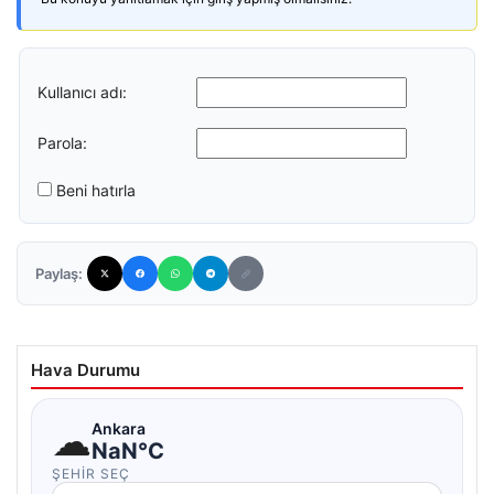
Kullanıcı adı:
Parola:
Beni hatırla
Paylaş:
Hava Durumu
☁
Ankara
NaN°C
ŞEHIR SEÇ