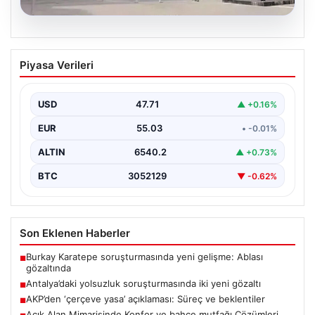
06.08.2026
Antalya’daki yolsuzluk soruşturmasında
Piyasa Verileri
iki yeni gözaltı
USD
47.71
▲ +0.16%
EUR
55.03
• -0.01%
ALTIN
6540.2
▲ +0.73%
BTC
3052129
▼ -0.62%
Son Eklenen Haberler
Burkay Karatepe soruşturmasında yeni gelişme: Ablası
■
gözaltında
Antalya’daki yolsuzluk soruşturmasında iki yeni gözaltı
■
AKP’den ‘çerçeve yasa’ açıklaması: Süreç ve beklentiler
■
Açık Alan Mimarisinde Konfor ve bahçe mutfağı Çözümleri