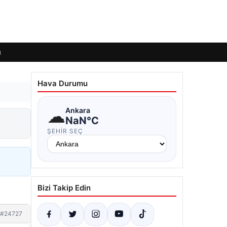
ı
Hava Durumu
☁
Ankara
NaN°C
ŞEHIR SEÇ
Bizi Takip Edin
#24727