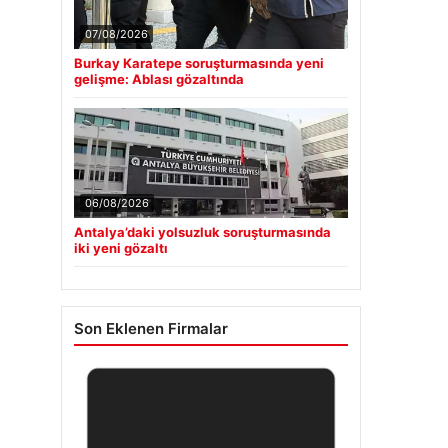
07/08/2026
Burkay Karatepe soruşturmasında yeni
gelişme: Ablası gözaltında
06/08/2026
Antalya’daki yolsuzluk soruşturmasında
iki yeni gözaltı
Son Eklenen Firmalar