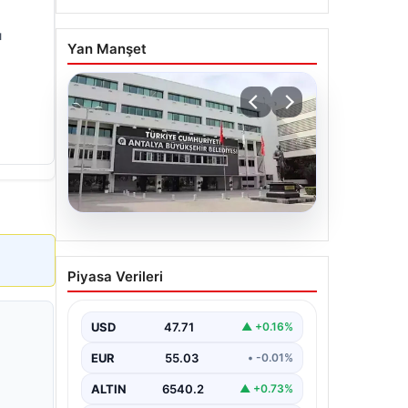
ı
Yan Manşet
06.08.2026
Antalya’daki yolsuzluk
Piyasa Verileri
soruşturmasında iki yeni
gözaltı
USD
47.71
▲ +0.16%
EUR
55.03
• -0.01%
ALTIN
6540.2
▲ +0.73%