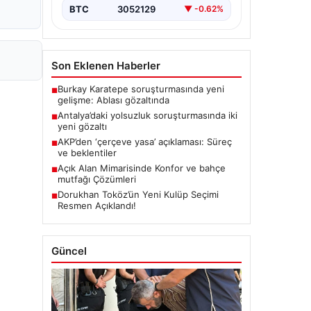
BTC
3052129
▼ -0.62%
Son Eklenen Haberler
Burkay Karatepe soruşturmasında yeni
■
gelişme: Ablası gözaltında
Antalya’daki yolsuzluk soruşturmasında iki
■
yeni gözaltı
AKP’den ‘çerçeve yasa’ açıklaması: Süreç
■
ve beklentiler
Açık Alan Mimarisinde Konfor ve bahçe
■
mutfağı Çözümleri
Dorukhan Toköz’ün Yeni Kulüp Seçimi
■
Resmen Açıklandı!
Güncel