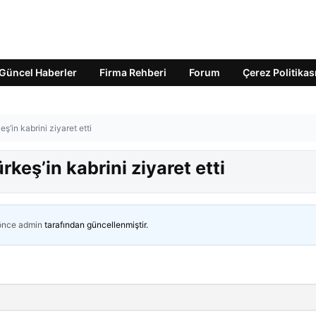
Güncel Haberler
Firma Rehberi
Forum
Çerez Politikas
ş’in kabrini ziyaret etti
rkeş’in kabrini ziyaret etti
 önce
admin
tarafından güncellenmiştir.