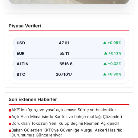
04.08.2026
Açık Alan Mimarisinde Konfor ve bahçe
Piyasa Verileri
mutfağı Çözümleri
Belli ki açık hava dinlenme alanları, konutların en değerli
köşelerinden parçası gelmiştir. Doğayla uyumlu…
USD
47.61
▲ +0.05%
EUR
55.11
▲ +0.13%
ALTIN
6516.6
▲ +0.32%
BTC
3071017
▲ +0.90%
Son Eklenen Haberler
AKP’den ‘çerçeve yasa’ açıklaması: Süreç ve beklentiler
■
Açık Alan Mimarisinde Konfor ve bahçe mutfağı Çözümleri
■
Dorukhan Toköz’ün Yeni Kulüp Seçimi Resmen Açıklandı!
■
Bakan Güler’den KKTC’ye Güvenliğe Vurgu: Askeri Hazırlık
■
Durumumuz Güncelleniyor