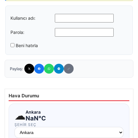
Kullanıcı adı:
Parola:
Beni hatırla
Paylaş:
Hava Durumu
☁
Ankara
NaN°C
ŞEHIR SEÇ