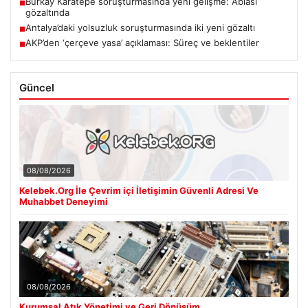
Burkay Karatepe soruşturmasında yeni gelişme: Ablası
■
gözaltında
Antalya’daki yolsuzluk soruşturmasında iki yeni gözaltı
■
AKP’den ‘çerçeve yasa’ açıklaması: Süreç ve beklentiler
■
Güncel
08/08/2026
Kelebek.Org İle Çevrim içi İletişimin Güvenli Adresi Ve
Muhabbet Deneyimi
08/08/2026
Kurumsal Atık Yönetimi ve Geri Dönüşüm