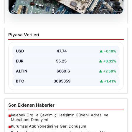
08.08.2026
Kurumsal Atık Yönetimi ve Geri
Piyasa Verileri
Dönüşüm
İş dünyasında gelişen dijitalleşme sayesinde kurumlar
cihaz envanterlerini belirli aralıklarla güncellemektedir.
USD
47.74
▲ +0.18%
Bu güncelleme operasyonlarında…
EUR
55.25
▲ +0.32%
ALTIN
6660.6
▲ +2.59%
BTC
3095359
▲ +1.41%
Son Eklenen Haberler
Kelebek.Org İle Çevrim içi İletişimin Güvenli Adresi Ve
■
Muhabbet Deneyimi
Kurumsal Atık Yönetimi ve Geri Dönüşüm
■