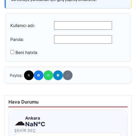
Kullanıcı adı:
Parola:
Beni hatırla
Paylaş:
Hava Durumu
☁
Ankara
NaN°C
ŞEHIR SEÇ