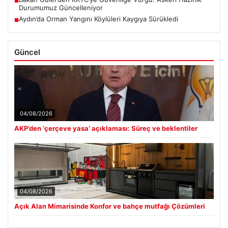
■
Durumumuz Güncelleniyor
Aydın’da Orman Yangını Köylüleri Kaygıya Sürükledi
■
Güncel
04/08/2026
AKP’den ‘çerçeve yasa’ açıklaması: Süreç ve beklentiler
04/08/2026
Açık Alan Mimarisinde Konfor ve bahçe mutfağı Çözümleri