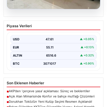
04.08.2026
Açık Alan Mimarisinde Konfor ve bahçe
Piyasa Verileri
mutfağı Çözümleri
Belli ki açık hava dinlenme alanları, konutların en değerli
köşelerinden parçası gelmiştir. Doğayla uyumlu…
USD
47.61
▲ +0.05%
EUR
55.11
▲ +0.13%
ALTIN
6516.6
▲ +0.32%
BTC
3071017
▲ +0.90%
Son Eklenen Haberler
AKP’den ‘çerçeve yasa’ açıklaması: Süreç ve beklentiler
■
Açık Alan Mimarisinde Konfor ve bahçe mutfağı Çözümleri
■
Dorukhan Toköz’ün Yeni Kulüp Seçimi Resmen Açıklandı!
■
Bakan Güler’den KKTC’ye Güvenliğe Vurgu: Askeri Hazırlık