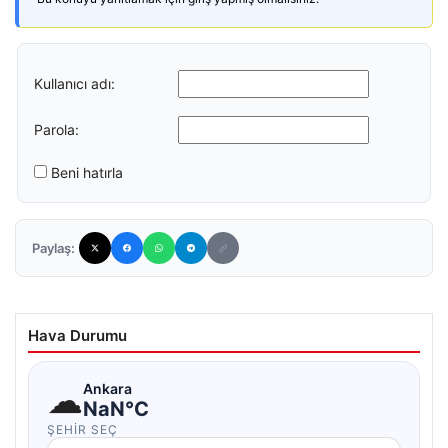
Kullanıcı adı:
Parola:
Beni hatırla
Paylaş:
Hava Durumu
☁
Ankara
NaN°C
ŞEHIR SEÇ