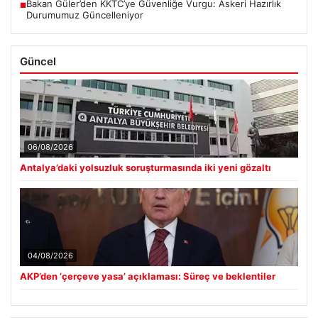
Bakan Güler’den KKTC’ye Güvenliğe Vurgu: Askeri Hazırlık
■
Durumumuz Güncelleniyor
Güncel
06/08/2026
Antalya’daki yolsuzluk soruşturmasında iki yeni gözaltı
04/08/2026
AKP’den ‘çerçeve yasa’ açıklaması: Süreç ve beklentiler