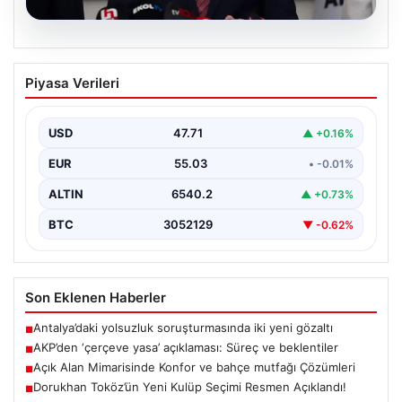
04.08.2026
AKP’den ‘çerçeve yasa’ açıklaması:
Piyasa Verileri
Süreç ve beklentiler
AKP Grup Başkanı Abdullah Güler, partinin kapalı grup
toplantısını yarın gerçekleştireceklerini belirtti. Güler,
USD
47.71
▲ +0.16%
kanun…
EUR
55.03
• -0.01%
ALTIN
6540.2
▲ +0.73%
BTC
3052129
▼ -0.62%
Son Eklenen Haberler
Antalya’daki yolsuzluk soruşturmasında iki yeni gözaltı
■
AKP’den ‘çerçeve yasa’ açıklaması: Süreç ve beklentiler
■
Açık Alan Mimarisinde Konfor ve bahçe mutfağı Çözümleri
■
Dorukhan Toköz’ün Yeni Kulüp Seçimi Resmen Açıklandı!
■