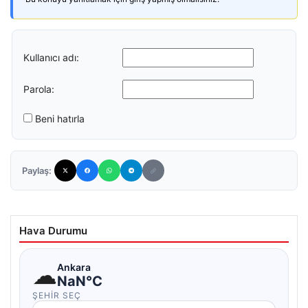
Kullanıcı adı:
Parola:
Beni hatırla
Paylaş:
Hava Durumu
☁
Ankara
NaN°C
ŞEHIR SEÇ