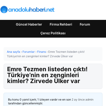
Güncel Haberler
Firma Rehberi
Forum
Çerez Politikası
Ana sayfa
›
Forumlar
›
Finans
›
Emre Tezmen listeden çıktı!
Türkiye’nin en zenginleri kimler? Zirvede Ülker var
Emre Tezmen listeden çıktı!
Türkiye’nin en zenginleri
kimler? Zirvede Ülker var
Bu konu 0 yanıt içerir, 1 izleyen vardır ve en son
2 ay önce
admin
tarafından güncellenmiştir.