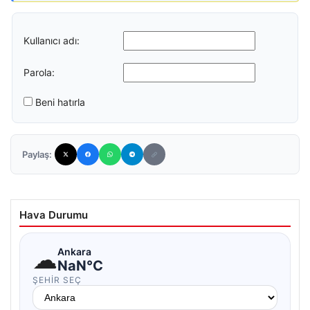
Kullanıcı adı:
Parola:
Beni hatırla
Paylaş:
Hava Durumu
☁
Ankara
NaN°C
ŞEHIR SEÇ