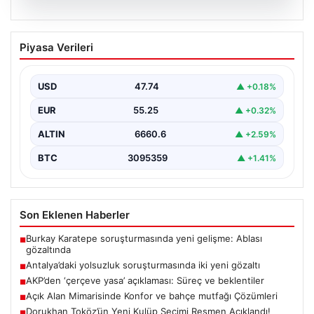
06.08.2026
Antalya’daki yolsuzluk soruşturmasında
Piyasa Verileri
iki yeni gözaltı
USD
47.74
▲ +0.18%
EUR
55.25
▲ +0.32%
ALTIN
6660.6
▲ +2.59%
BTC
3095359
▲ +1.41%
Son Eklenen Haberler
Burkay Karatepe soruşturmasında yeni gelişme: Ablası
■
gözaltında
Antalya’daki yolsuzluk soruşturmasında iki yeni gözaltı
■
AKP’den ‘çerçeve yasa’ açıklaması: Süreç ve beklentiler
■
Açık Alan Mimarisinde Konfor ve bahçe mutfağı Çözümleri
■
Dorukhan Toköz’ün Yeni Kulüp Seçimi Resmen Açıklandı!
■