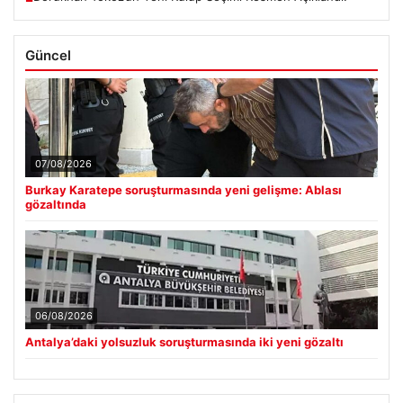
Güncel
07/08/2026
Burkay Karatepe soruşturmasında yeni gelişme: Ablası
gözaltında
06/08/2026
Antalya’daki yolsuzluk soruşturmasında iki yeni gözaltı