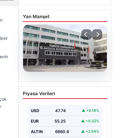
Yan Manşet
ğu
lper
enin
06.08.2026
Antalya’daki yolsuzluk
Piyasa Verileri
soruşturmasında iki yeni
 çok
gözaltı
ı
USD
47.74
▲ +0.18%
EUR
55.25
▲ +0.32%
ALTIN
6660.6
▲ +2.59%