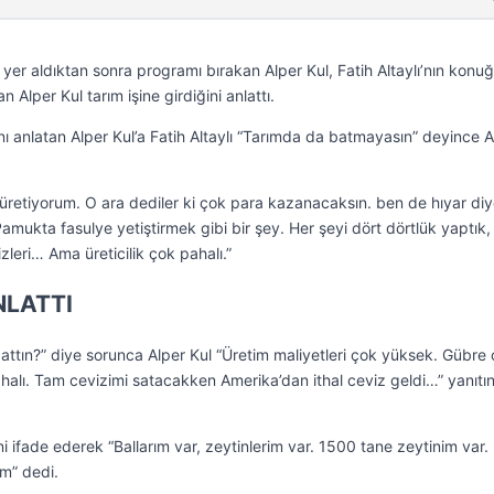
yer aldıktan sonra programı bırakan Alper Kul, Fatih Altaylı’nın konu
Alper Kul tarım işine girdiğini anlattı.
ını anlatan Alper Kul’a Fatih Altaylı “Tarımda da batmayasın” deyince A
 üretiyorum. O ara dediler ki çok para kazanacaksın. ben de hıyar diy
 Pamukta fasulye yetiştirmek gibi bir şey. Her şeyi dört dörtlük yaptık,
lizleri… Ama üreticilik çok pahalı.”
NLATTI
battın?” diye sorunca Alper Kul “Üretim maliyetleri çok yüksek. Gübre
halı. Tam cevizimi satacakken Amerika’dan ithal ceviz geldi…” yanıtın
ni ifade ederek “Ballarım var, zeytinlerim var. 1500 tane zeytinim var.
m” dedi.