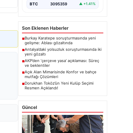
BTC
3095359
▲ +1.41%
Son Eklenen Haberler
Burkay Karatepe soruşturmasında yeni
■
gelişme: Ablası gözaltında
Antalya’daki yolsuzluk soruşturmasında iki
■
yeni gözaltı
AKP’den ‘çerçeve yasa’ açıklaması: Süreç
■
ve beklentiler
Açık Alan Mimarisinde Konfor ve bahçe
■
mutfağı Çözümleri
Dorukhan Toköz’ün Yeni Kulüp Seçimi
■
Resmen Açıklandı!
Güncel