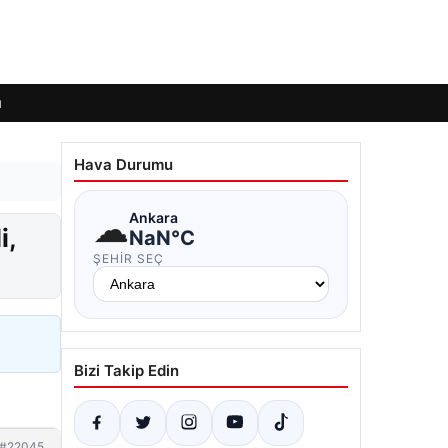
ı
Hava Durumu
☁
Ankara
i,
NaN°C
ŞEHIR SEÇ
Bizi Takip Edin
#22045