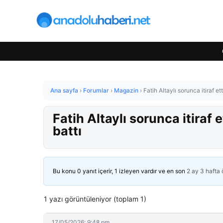
Ana sayfa
›
Forumlar
›
Magazin
›
Fatih Altaylı sorunca itiraf ett
Fatih Altaylı sorunca itiraf e
battı
Bu konu 0 yanıt içerir, 1 izleyen vardır ve en son
2 ay 3 hafta
1 yazı görüntüleniyor (toplam 1)
17/05/2026: 9:48 pm