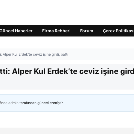
Güncel Haberler
Firma Rehberi
Forum
Çerez Politikas
i: Alper Kul Erdek’te ceviz işine girdi, battı
tti: Alper Kul Erdek’te ceviz işine gird
 önce
admin
tarafından güncellenmiştir.