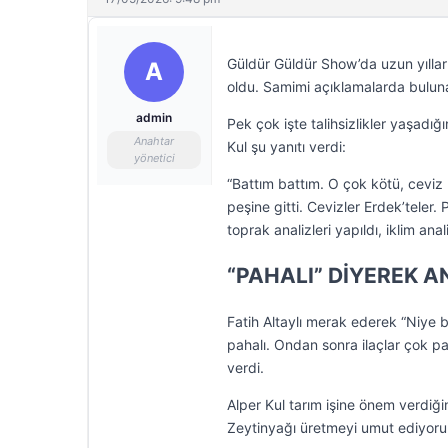
Güldür Güldür Show’da uzun yıllar 
A
oldu. Samimi açıklamalarda bulunan 
admin
Pek çok işte talihsizlikler yaşadığ
Anahtar
Kul şu yanıtı verdi:
yönetici
“Battım battım. O çok kötü, ceviz
peşine gitti. Cevizler Erdek’teler.
toprak analizleri yapıldı, iklim ana
“PAHALI” DİYEREK A
Fatih Altaylı merak ederek “Niye 
pahalı. Ondan sonra ilaçlar çok pa
verdi.
Alper Kul tarım işine önem verdiği
Zeytinyağı üretmeyi umut ediyoru