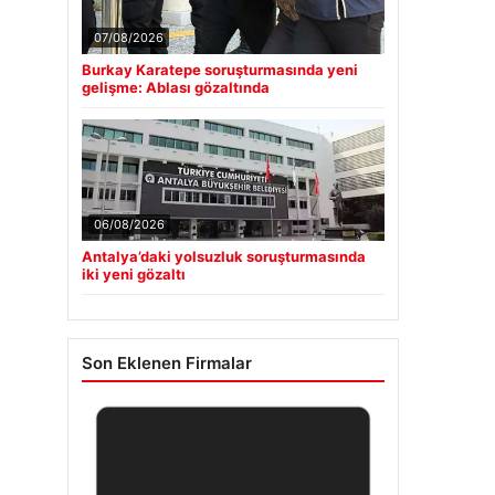
07/08/2026
Burkay Karatepe soruşturmasında yeni
gelişme: Ablası gözaltında
06/08/2026
Antalya’daki yolsuzluk soruşturmasında
iki yeni gözaltı
Son Eklenen Firmalar