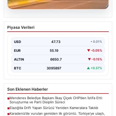
09.08.2026
Elazığ’da Drift Yapan Sürücü Yeniden
Piyasa Verileri
Kameralara Takıldı
Elazığ'da, trafikte tehlikeli sürüşleriyle dikkat çeken bir
sürücü, geçtiğimiz aylarda plakasını gizleyerek yaptığı
USD
47.73
• 0.01%
drift…
EUR
55.19
▼ -0.05%
ALTIN
6650.7
▼ -0.15%
BTC
3095897
▲ +0.37%
Son Eklenen Haberler
Menderes Belediye Başkanı İlkay Çiçek CHP’den İstifa Etti:
■
Soruşturma ve Parti Disiplin Süreci
Elazığ’da Drift Yapan Sürücü Yeniden Kameralara Takıldı
■
Karadeniz’de vurulan gemiden ilk görüntü. Türkiye’ye ulaştı,
■