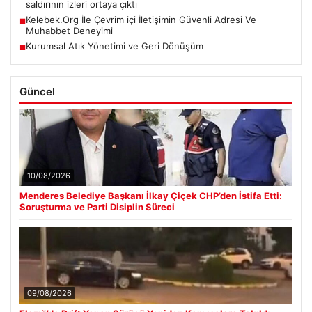
saldırının izleri ortaya çıktı
Kelebek.Org İle Çevrim içi İletişimin Güvenli Adresi Ve
■
Muhabbet Deneyimi
Kurumsal Atık Yönetimi ve Geri Dönüşüm
■
Güncel
10/08/2026
Menderes Belediye Başkanı İlkay Çiçek CHP’den İstifa Etti:
Soruşturma ve Parti Disiplin Süreci
09/08/2026