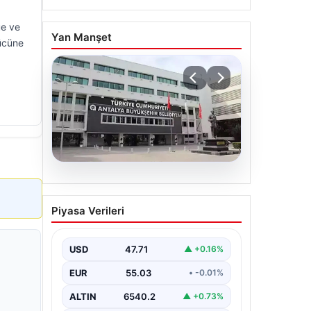
ue ve
Yan Manşet
gücüne
06.08.2026
Antalya’daki yolsuzluk
Piyasa Verileri
soruşturmasında iki yeni
gözaltı
USD
47.71
▲ +0.16%
EUR
55.03
• -0.01%
ALTIN
6540.2
▲ +0.73%