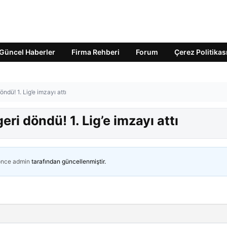
Güncel Haberler
Firma Rehberi
Forum
Çerez Politikas
öndü! 1. Lig’e imzayı attı
eri döndü! 1. Lig’e imzayı attı
önce
admin
tarafından güncellenmiştir.