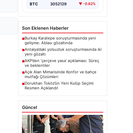
BTC
3052129
▼ -0.62%
Son Eklenen Haberler
Burkay Karatepe soruşturmasında yeni
■
gelişme: Ablası gözaltında
Antalya’daki yolsuzluk soruşturmasında iki
■
yeni gözaltı
AKP’den ‘çerçeve yasa’ açıklaması: Süreç
■
ve beklentiler
Açık Alan Mimarisinde Konfor ve bahçe
■
mutfağı Çözümleri
Dorukhan Toköz’ün Yeni Kulüp Seçimi
■
Resmen Açıklandı!
Güncel