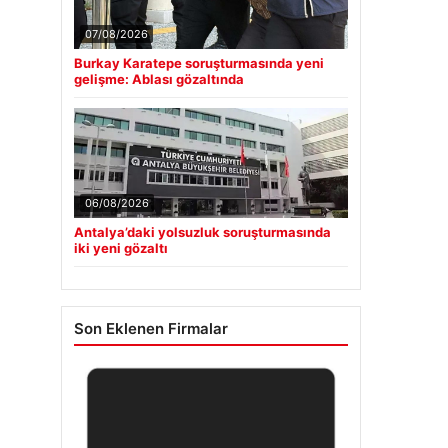
07/08/2026
Burkay Karatepe soruşturmasında yeni
gelişme: Ablası gözaltında
06/08/2026
Antalya’daki yolsuzluk soruşturmasında
iki yeni gözaltı
Son Eklenen Firmalar