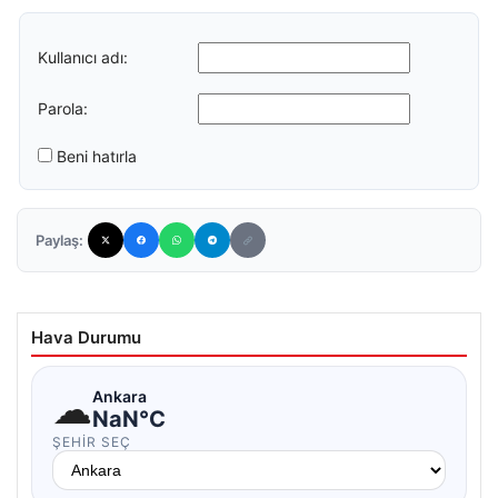
Kullanıcı adı:
Parola:
Beni hatırla
Paylaş:
Hava Durumu
☁
Ankara
NaN°C
ŞEHIR SEÇ