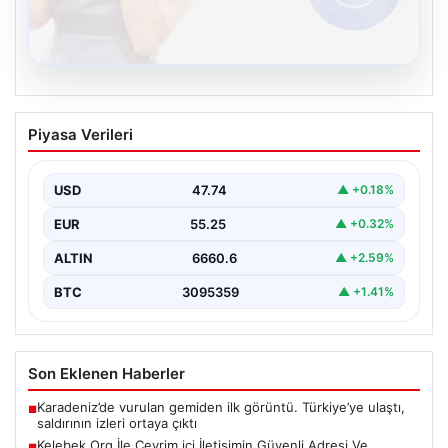
08.08.2026
Kelebek.Org İle Çevrim içi İletişimin
Piyasa Verileri
Güvenli Adresi Ve Muhabbet Deneyimi
İnternet çağında insanların seviyeli bir şekilde iletişim
sağlaması büyük bir değer ifade etmektedir. Halen…
USD
47.74
▲ +0.18%
EUR
55.25
▲ +0.32%
ALTIN
6660.6
▲ +2.59%
BTC
3095359
▲ +1.41%
Son Eklenen Haberler
Karadeniz’de vurulan gemiden ilk görüntü. Türkiye’ye ulaştı,
■
saldırının izleri ortaya çıktı
Kelebek.Org İle Çevrim içi İletişimin Güvenli Adresi Ve
■