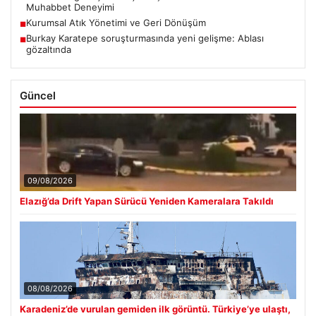
Muhabbet Deneyimi
Kurumsal Atık Yönetimi ve Geri Dönüşüm
■
Burkay Karatepe soruşturmasında yeni gelişme: Ablası
■
gözaltında
Güncel
09/08/2026
Elazığ’da Drift Yapan Sürücü Yeniden Kameralara Takıldı
08/08/2026
Karadeniz’de vurulan gemiden ilk görüntü. Türkiye’ye ulaştı,