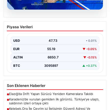
08.08.2026
Karadeniz’de vurulan gemiden ilk
Piyasa Verileri
görüntü. Türkiye’ye ulaştı, saldırının
izleri ortaya çıktı
USD
47.73
• 0.01%
{"title": "Karadeniz'de vurulan geminin ilk görüntüleri
ortaya çıktı: Türkiye'ye ulaştı ve saldırının izleri belli…
EUR
55.19
▼ -0.05%
ALTIN
6650.7
▼ -0.15%
BTC
3095897
▲ +0.37%
Son Eklenen Haberler
Elazığ’da Drift Yapan Sürücü Yeniden Kameralara Takıldı
■
Karadeniz’de vurulan gemiden ilk görüntü. Türkiye’ye ulaştı,
■
saldırının izleri ortaya çıktı
Kelebek.Org İle Çevrim içi İletişimin Güvenli Adresi Ve
■