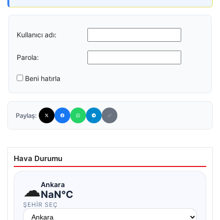
Kullanıcı adı:
Parola:
Beni hatırla
Paylaş:
Hava Durumu
☁
Ankara
NaN°C
ŞEHIR SEÇ