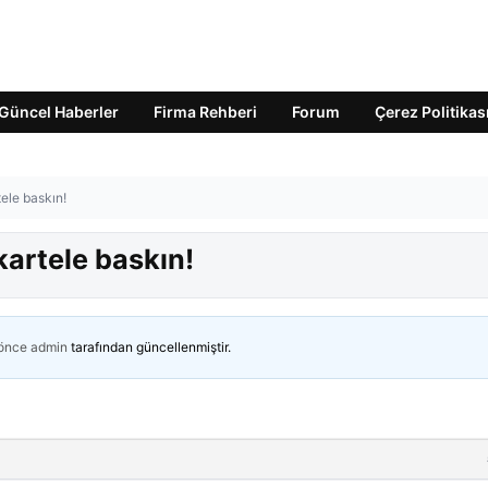
Güncel Haberler
Firma Rehberi
Forum
Çerez Politikas
ele baskın!
kartele baskın!
 önce
admin
tarafından güncellenmiştir.