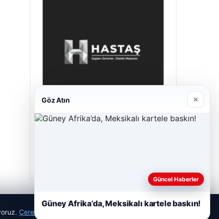
×
Göz Atın
Hastaş Beton
26/05/2026
Güncel Haberler
Güney Afrika’da, Meksikalı kartele baskın!
ıyoruz.
Çerez Politikamız
Reddet
Kabul Et