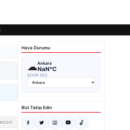
ı
Hava Durumu
☁
Ankara
NaN°C
ŞEHIR SEÇ
Bizi Takip Edin
#22347