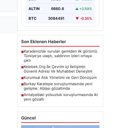
ALTIN
6660.6
▲ +2.59%
BTC
3084491
▼ -0.35%
Son Eklenen Haberler
Karadeniz’de vurulan gemiden ilk görüntü.
■
Türkiye’ye ulaştı, saldırının izleri ortaya
çıktı
Kelebek.Org İle Çevrim içi İletişimin
■
Güvenli Adresi Ve Muhabbet Deneyimi
Kurumsal Atık Yönetimi ve Geri Dönüşüm
■
Burkay Karatepe soruşturmasında yeni
■
gelişme: Ablası gözaltında
Antalya’daki yolsuzluk soruşturmasında iki
■
yeni gözaltı
Güncel