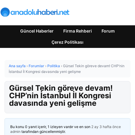
Güncel Haberler
Firma Rehberi
Forum
Çerez Politikası
Ana sayfa
›
Forumlar
›
Politika
›
Gürsel Tekin göreve devam! CHP’nin
İstanbul İl Kongresi davasında yeni gelişme
Gürsel Tekin göreve devam!
CHP’nin İstanbul İl Kongresi
davasında yeni gelişme
Bu konu 0 yanıt içerir, 1 izleyen vardır ve en son
2 ay 3 hafta önce
admin
tarafından güncellenmiştir.