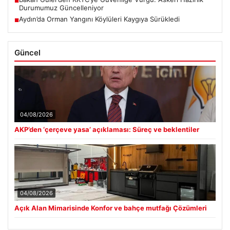
■
Durumumuz Güncelleniyor
Aydın’da Orman Yangını Köylüleri Kaygıya Sürükledi
■
Güncel
04/08/2026
AKP’den ‘çerçeve yasa’ açıklaması: Süreç ve beklentiler
04/08/2026
Açık Alan Mimarisinde Konfor ve bahçe mutfağı Çözümleri