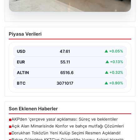
04.08.2026
Açık Alan Mimarisinde Konfor ve bahçe
Piyasa Verileri
mutfağı Çözümleri
Belli ki açık hava dinlenme alanları, konutların en değerli
köşelerinden parçası gelmiştir. Doğayla uyumlu…
USD
47.61
▲ +0.05%
EUR
55.11
▲ +0.13%
ALTIN
6516.6
▲ +0.32%
BTC
3071017
▲ +0.90%
Son Eklenen Haberler
AKP’den ‘çerçeve yasa’ açıklaması: Süreç ve beklentiler
■
Açık Alan Mimarisinde Konfor ve bahçe mutfağı Çözümleri
■
Dorukhan Toköz’ün Yeni Kulüp Seçimi Resmen Açıklandı!
■
Bakan Güler’den KKTC’ye Güvenliğe Vurgu: Askeri Hazırlık