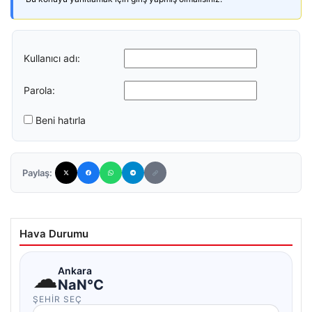
Kullanıcı adı:
Parola:
Beni hatırla
Paylaş:
Hava Durumu
☁
Ankara
NaN°C
ŞEHIR SEÇ