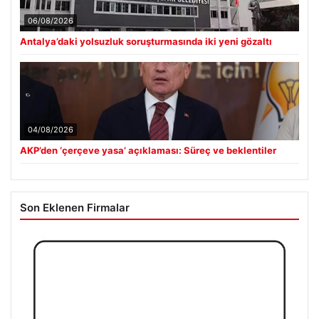
06/08/2026
Antalya’daki yolsuzluk soruşturmasında iki yeni gözaltı
04/08/2026
AKP’den ‘çerçeve yasa’ açıklaması: Süreç ve beklentiler
Son Eklenen Firmalar