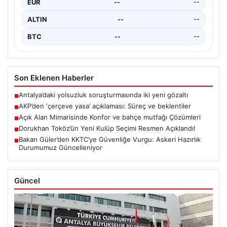
ALTIN
--
--
BTC
--
--
Son Eklenen Haberler
Antalya’daki yolsuzluk soruşturmasında iki yeni gözaltı
■
AKP’den ‘çerçeve yasa’ açıklaması: Süreç ve beklentiler
■
Açık Alan Mimarisinde Konfor ve bahçe mutfağı Çözümleri
■
Dorukhan Toköz’ün Yeni Kulüp Seçimi Resmen Açıklandı!
■
Bakan Güler’den KKTC’ye Güvenliğe Vurgu: Askeri Hazırlık
■
Durumumuz Güncelleniyor
Güncel