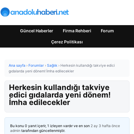
Güncel Haberler
Firma Rehberi
Forum
Çerez Politikası
Ana sayfa
›
Forumlar
›
Sağlık
›
Herkesin kullandığı takviye edici
gıdalarda yeni dönem! İmha edilecekler
Herkesin kullandığı takviye
edici gıdalarda yeni dönem!
İmha edilecekler
Bu konu 0 yanıt içerir, 1 izleyen vardır ve en son
2 ay 3 hafta önce
admin
tarafından güncellenmiştir.