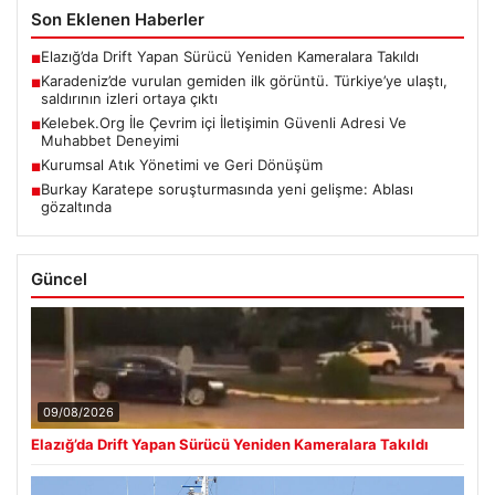
Son Eklenen Haberler
Elazığ’da Drift Yapan Sürücü Yeniden Kameralara Takıldı
■
Karadeniz’de vurulan gemiden ilk görüntü. Türkiye’ye ulaştı,
■
saldırının izleri ortaya çıktı
Kelebek.Org İle Çevrim içi İletişimin Güvenli Adresi Ve
■
Muhabbet Deneyimi
Kurumsal Atık Yönetimi ve Geri Dönüşüm
■
Burkay Karatepe soruşturmasında yeni gelişme: Ablası
■
gözaltında
Güncel
09/08/2026
Elazığ’da Drift Yapan Sürücü Yeniden Kameralara Takıldı