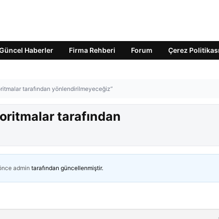
Güncel Haberler
Firma Rehberi
Forum
Çerez Politikas
oritmalar tarafından yönlendirilmeyeceğiz”
goritmalar tarafından
 önce
admin
tarafından güncellenmiştir.