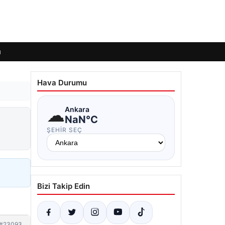
ı
Hava Durumu
☁
Ankara
NaN°C
ŞEHIR SEÇ
Bizi Takip Edin
#23093