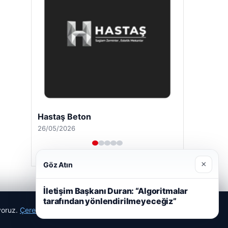
Hastaş Beton
26/05/2026
×
Göz Atın
İletişim Başkanı Duran: “Algoritmalar
tarafından yönlendirilmeyeceğiz”
ıyoruz.
Çerez Politikamız
Reddet
Kabul Et