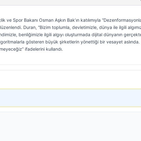
nçlik ve Spor Bakanı Osman Aşkın Bak’ın katılımıyla “Dezenformasyonl
zenlendi. Duran, “Bizim toplumla, devletimizle, dünya ile ilgili algımız
dimizle, benliğimizle ilgili algıyı oluşturmada dijital dünyanın gerçekt
lgoritmalarla gösteren büyük şirketlerin yönettiği bir vesayet aslında.
meyeceğiz” ifadelerini kullandı.