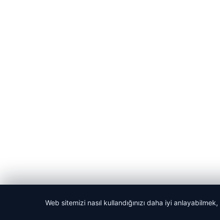
© 2026 Anadolu Haberi – Güncel Haberler
Web sitemizi nasıl kullandığınızı daha iyi anlayabilmek,