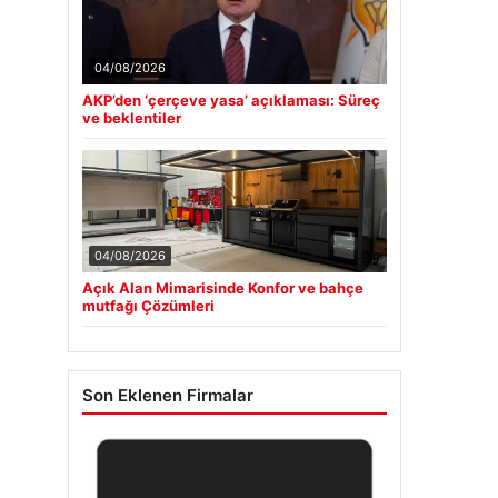
04/08/2026
AKP’den ‘çerçeve yasa’ açıklaması: Süreç
ve beklentiler
04/08/2026
Açık Alan Mimarisinde Konfor ve bahçe
mutfağı Çözümleri
Son Eklenen Firmalar