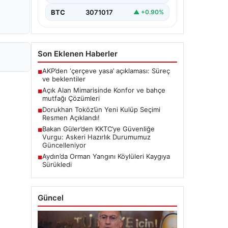
BTC
3071017
▲ +0.90%
Son Eklenen Haberler
AKP’den ‘çerçeve yasa’ açıklaması: Süreç
■
ve beklentiler
Açık Alan Mimarisinde Konfor ve bahçe
■
mutfağı Çözümleri
Dorukhan Toköz’ün Yeni Kulüp Seçimi
■
Resmen Açıklandı!
Bakan Güler’den KKTC’ye Güvenliğe
■
Vurgu: Askeri Hazırlık Durumumuz
Güncelleniyor
Aydın’da Orman Yangını Köylüleri Kaygıya
■
Sürükledi
Güncel