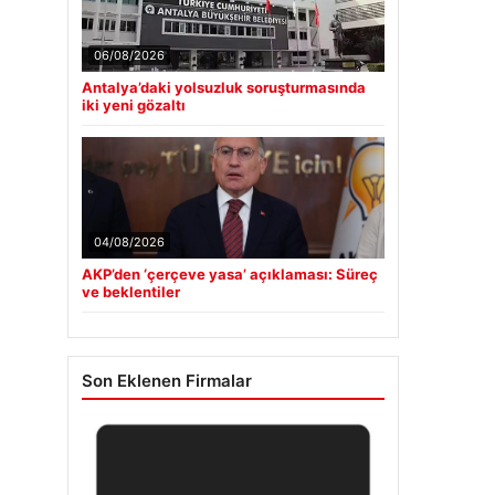
06/08/2026
Antalya’daki yolsuzluk soruşturmasında
iki yeni gözaltı
04/08/2026
AKP’den ‘çerçeve yasa’ açıklaması: Süreç
ve beklentiler
Son Eklenen Firmalar