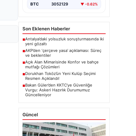
BTC
3052129
▼ -0.62%
Son Eklenen Haberler
Antalya’daki yolsuzluk soruşturmasında iki
■
yeni gözaltı
AKP’den ‘çerçeve yasa’ açıklaması: Süreç
■
ve beklentiler
Açık Alan Mimarisinde Konfor ve bahçe
■
mutfağı Çözümleri
Dorukhan Toköz’ün Yeni Kulüp Seçimi
■
Resmen Açıklandı!
Bakan Güler’den KKTC’ye Güvenliğe
■
Vurgu: Askeri Hazırlık Durumumuz
Güncelleniyor
Güncel