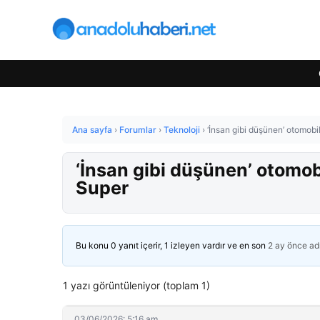
Ana sayfa
›
Forumlar
›
Teknoloji
›
‘İnsan gibi düşünen’ otomobi
‘İnsan gibi düşünen’ otomob
Super
Bu konu 0 yanıt içerir, 1 izleyen vardır ve en son
2 ay önce
ad
1 yazı görüntüleniyor (toplam 1)
03/06/2026: 5:16 am