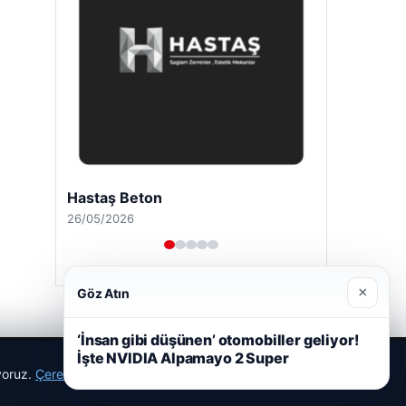
Hastaş Beton
26/05/2026
×
Göz Atın
‘İnsan gibi düşünen’ otomobiller geliyor!
İşte NVIDIA Alpamayo 2 Super
ıyoruz.
Çerez Politikamız
Reddet
Kabul Et