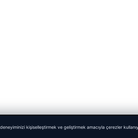
 deneyiminizi kişiselleştirmek ve geliştirmek amacıyla çerezler kullan
malta work and study
|
lemagrup.com.tr