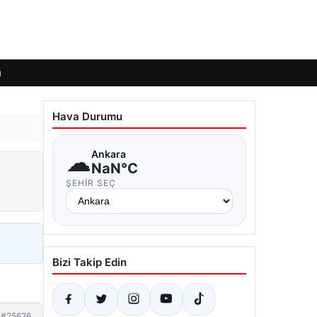
ı
Hava Durumu
☁
Ankara
2
NaN°C
ŞEHIR SEÇ
Bizi Takip Edin
#25626