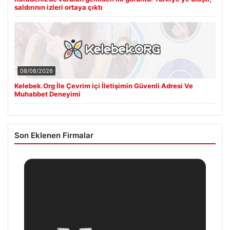
saldırının izleri ortaya çıktı
08/08/2026
Kelebek.Org İle Çevrim içi İletişimin Güvenli Adresi Ve
Muhabbet Deneyimi
Son Eklenen Firmalar