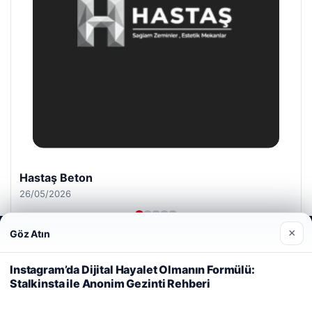
Hastaş Beton
26/05/2026
×
Göz Atın
Web sitemizi nasıl kullandığınızı daha iyi anlayabilmek,
deneyiminizi kişiselleştirmek ve geliştirmek amacıyla çerezler
kullanıyoruz.
Çerez Politikamız
Instagram’da Dijital Hayalet Olmanın Formülü:
Stalkinsta ile Anonim Gezinti Rehberi
Reddet
Kabul Et
© 2026 Anadolu Haberi – Güncel Haberler