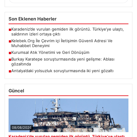
Son Eklenen Haberler
Karadeniz’de vurulan gemiden ilk görüntü. Türkiye’ye ulaştı,
■
saldırının izleri ortaya çıktı
Kelebek.Org İle Çevrim içi İletişimin Güvenli Adresi Ve
■
Muhabbet Deneyimi
Kurumsal Atık Yönetimi ve Geri Dönüşüm
■
Burkay Karatepe soruşturmasında yeni gelişme: Ablası
■
gözaltında
Antalya’daki yolsuzluk soruşturmasında iki yeni gözaltı
■
Güncel
08/08/2026
Karadeniz’de vurulan gemiden ilk görüntü. Türkiye’ye ulaştı,